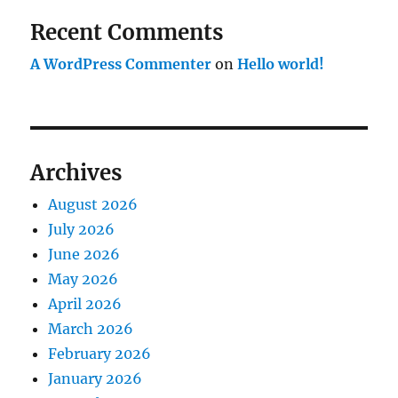
Recent Comments
A WordPress Commenter
on
Hello world!
Archives
August 2026
July 2026
June 2026
May 2026
April 2026
March 2026
February 2026
January 2026