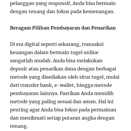
pelanggan yang responsif, Anda bisa bermain
dengan tenang dan fokus pada kemenangan.
Beragam Pilihan Pembayaran dan Penarikan
Di era digital seperti sekarang, transaksi
keuangan dalam bermain togel online
sangatlah mudah. Anda bisa melakukan
deposit atau penarikan dana dengan berbagai
metode yang disediakan oleh situs togel, mulai
dari transfer bank, e-wallet, hingga metode
pembayaran lainnya. Pastikan Anda memilih
metode yang paling sesuai dan aman. Hal ini
penting agar Anda bisa fokus pada permainan
dan menikmati setiap putaran angka dengan
tenang.