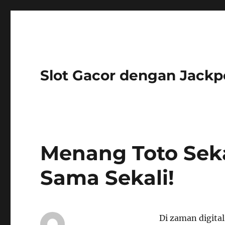
Slot Gacor dengan Jack
Menang Toto Sek
Sama Sekali!
Di zaman digita