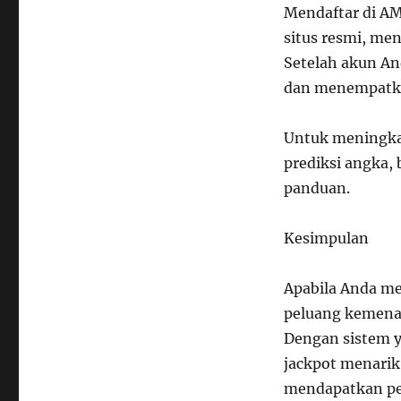
Mendaftar di A
situs resmi, men
Setelah akun And
dan menempatka
Untuk meningk
prediksi angka, b
panduan.
Kesimpulan
Apabila Anda me
peluang kemenan
Dengan sistem y
jackpot menarik
mendapatkan pe