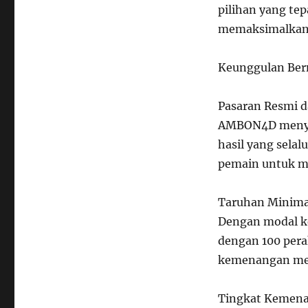
pilihan yang te
memaksimalkan 
Keunggulan Be
Pasaran Resmi 
AMBON4D menyaji
hasil yang selal
pemain untuk me
Taruhan Minima
Dengan modal ke
dengan 100 per
kemenangan me
Tingkat Kemena