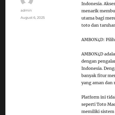
Indonesia. Akse
Author
admin
menarik membuat
Posted
August 6, 2025
utama bagi mer
on
toto dan taruhan
AMBON4D: Pilih
AMBON4D adalah 
dengan pengala
Indonesia. Deng
banyak fitur m
yang aman dan
Platform ini ti
seperti Toto Ma
memiliki sistem