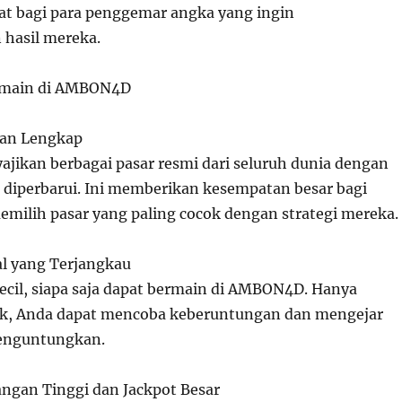
pat bagi para penggemar angka yang ingin
hasil mereka.
rmain di AMBON4D
dan Lengkap
kan berbagai pasar resmi dari seluruh dunia dengan
u diperbarui. Ini memberikan kesempatan besar bagi
milih pasar yang paling cocok dengan strategi mereka.
l yang Terjangkau
cil, siapa saja dapat bermain di AMBON4D. Hanya
ak, Anda dapat mencoba keberuntungan dan mengejar
nguntungkan.
ngan Tinggi dan Jackpot Besar