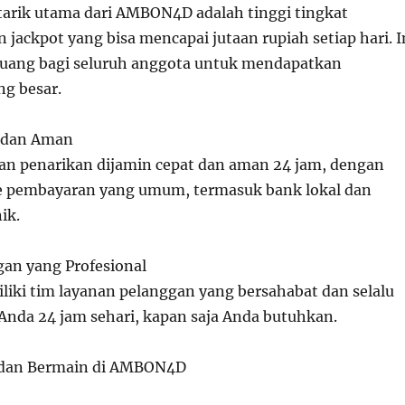
 tarik utama dari AMBON4D adalah tinggi tingkat
jackpot yang bisa mencapai jutaan rupiah setiap hari. I
uang bagi seluruh anggota untuk mendapatkan
g besar.
t dan Aman
dan penarikan dijamin cepat dan aman 24 jam, dengan
e pembayaran yang umum, termasuk bank lokal dan
ik.
an yang Profesional
i tim layanan pelanggan yang bersahabat dan selalu
nda 24 jam sehari, kapan saja Anda butuhkan.
 dan Bermain di AMBON4D