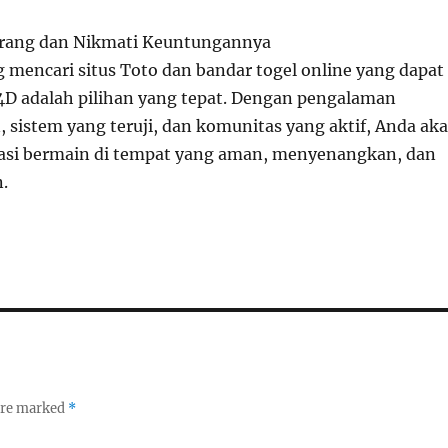
rang dan Nikmati Keuntungannya
g mencari situs Toto dan bandar togel online yang dapat
4D adalah pilihan yang tepat. Dengan pengalaman
 sistem yang teruji, dan komunitas yang aktif, Anda ak
asi bermain di tempat yang aman, menyenangkan, dan
.
 are marked
*