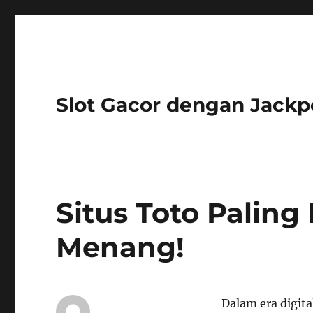
Slot Gacor dengan Jack
Situs Toto Paling
Menang!
Dalam era digita