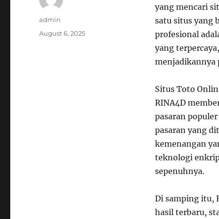
yang mencari si
Author
admin
satu situs yang
Posted
August 6, 2025
profesional ada
on
yang terpercay
menjadikannya 
Situs Toto Onli
RINA4D memberi
pasaran populer 
pasaran yang dit
kemenangan yan
teknologi enkri
sepenuhnya.
Di samping itu,
hasil terbaru, s