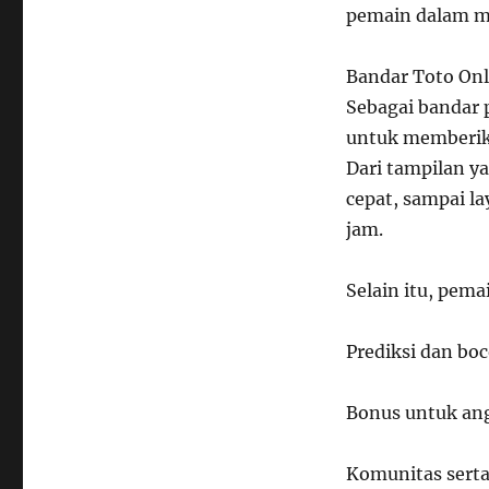
pemain dalam me
Bandar Toto Onl
Sebagai bandar 
untuk memberik
Dari tampilan y
cepat, sampai l
jam.
Selain itu, pema
Prediksi dan bo
Bonus untuk ang
Komunitas serta