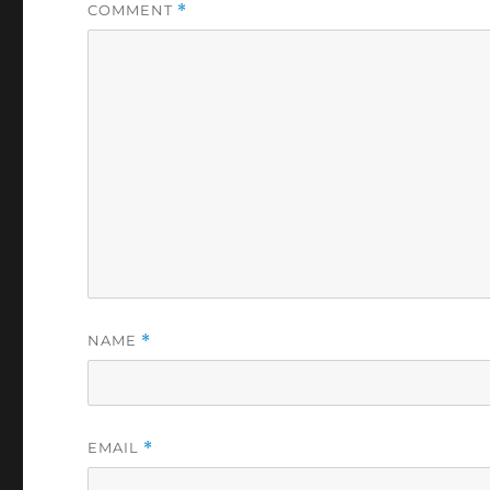
COMMENT
*
NAME
*
EMAIL
*