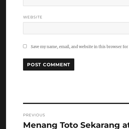
WEBSITE
Save my name, email, and website in this browser for
Post
PREVIOUS
navigation
Menang Toto Sekarang at
Previous