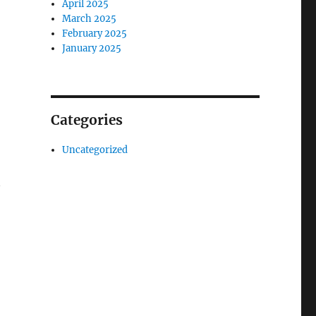
April 2025
March 2025
February 2025
January 2025
Categories
Uncategorized