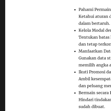
Pahami Permain
Ketahui aturan 
dalam bertaruh.
Kelola Modal de
Tentukan batas 
dan tetap terkon
Manfaatkan Data
Gunakan data sta
memilih angka a
Ikuti Promosi d
Ambil kesempata
dan peluang me
Bermain secara 
Hindari tindaka
sudah dibuat.