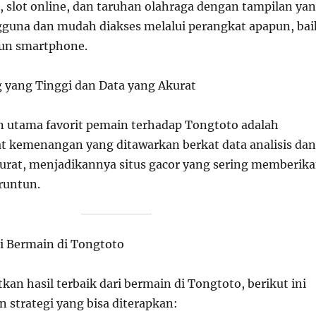
, slot online, dan taruhan olahraga dengan tampilan ya
guna dan mudah diakses melalui perangkat apapun, bai
un smartphone.
yang Tinggi dan Data yang Akurat
an utama favorit pemain terhadap Tongtoto adalah
at kemenangan yang ditawarkan berkat data analisis dan
kurat, menjadikannya situs gacor yang sering memberik
runtun.
gi Bermain di Tongtoto
n hasil terbaik dari bermain di Tongtoto, berikut ini
n strategi yang bisa diterapkan: