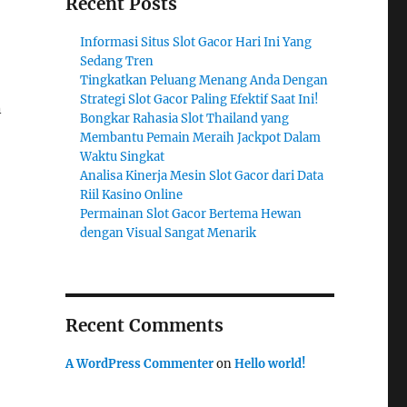
Recent Posts
Informasi Situs Slot Gacor Hari Ini Yang
Sedang Tren
Tingkatkan Peluang Menang Anda Dengan
Strategi Slot Gacor Paling Efektif Saat Ini!
n
Bongkar Rahasia Slot Thailand yang
Membantu Pemain Meraih Jackpot Dalam
Waktu Singkat
Analisa Kinerja Mesin Slot Gacor dari Data
Riil Kasino Online
Permainan Slot Gacor Bertema Hewan
dengan Visual Sangat Menarik
Recent Comments
A WordPress Commenter
on
Hello world!