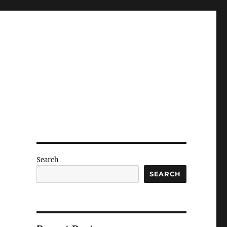
Search
SEARCH