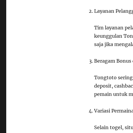
Layanan Pelang
Tim layanan pel
keunggulan Ton
saja jika menga
Beragam Bonus 
Tongtoto sering
deposit, cashba
pemain untuk m
Variasi Permai
Selain togel, si