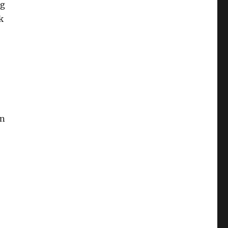
ng
k
an