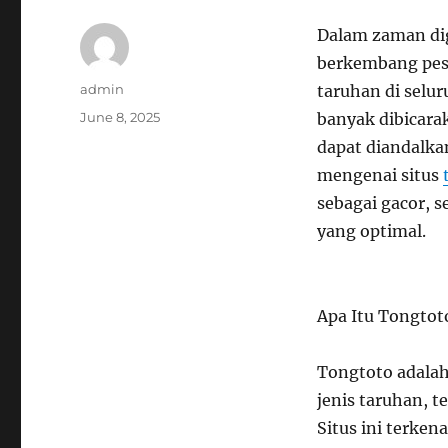
Dalam zaman digi
berkembang pes
Author
admin
taruhan di selur
Posted
June 8, 2025
banyak dibicarak
on
dapat diandalka
mengenai situs
sebagai gacor, 
yang optimal.
Apa Itu Tongtot
Tongtoto adalah
jenis taruhan, t
Situs ini terke