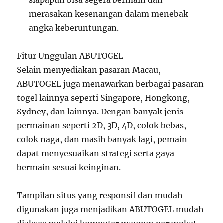
siapapun bisa segera bermain dan
merasakan kesenangan dalam menebak
angka keberuntungan.
Fitur Unggulan ABUTOGEL
Selain menyediakan pasaran Macau,
ABUTOGEL juga menawarkan berbagai pasaran
togel lainnya seperti Singapore, Hongkong,
Sydney, dan lainnya. Dengan banyak jenis
permainan seperti 2D, 3D, 4D, colok bebas,
colok naga, dan masih banyak lagi, pemain
dapat menyesuaikan strategi serta gaya
bermain sesuai keinginan.
Tampilan situs yang responsif dan mudah
digunakan juga menjadikan ABUTOGEL mudah