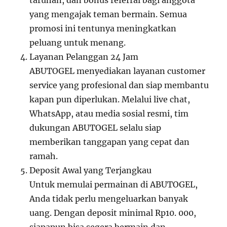
taruhan, dan bonus referral bagi anggota
yang mengajak teman bermain. Semua
promosi ini tentunya meningkatkan
peluang untuk menang.
Layanan Pelanggan 24 Jam
ABUTOGEL menyediakan layanan customer
service yang profesional dan siap membantu
kapan pun diperlukan. Melalui live chat,
WhatsApp, atau media sosial resmi, tim
dukungan ABUTOGEL selalu siap
memberikan tanggapan yang cepat dan
ramah.
Deposit Awal yang Terjangkau
Untuk memulai permainan di ABUTOGEL,
Anda tidak perlu mengeluarkan banyak
uang. Dengan deposit minimal Rp10. 000,