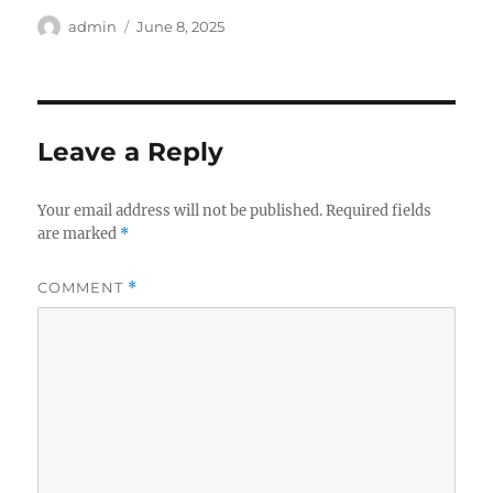
Author
Posted
admin
June 8, 2025
on
Leave a Reply
Your email address will not be published.
Required fields
are marked
*
COMMENT
*