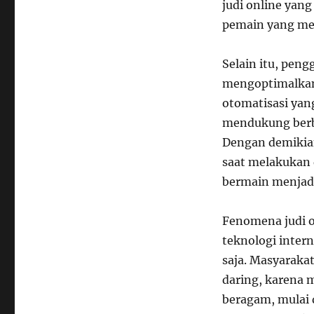
judi online yan
pemain yang m
Selain itu, pen
mengoptimalkan 
otomatisasi yan
mendukung berba
Dengan demikian
saat melakukan
bermain menjadi
Fenomena judi o
teknologi inter
saja. Masyaraka
daring, karena
beragam, mulai 