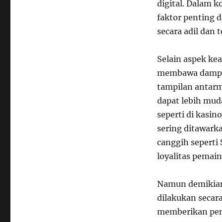
digital. Dalam k
faktor penting
secara adil dan 
Selain aspek ke
membawa dampak
tampilan antarmu
dapat lebih mu
seperti di kasin
sering ditawark
canggih seperti
loyalitas pemain
Namun demikian,
dilakukan secar
memberikan pen