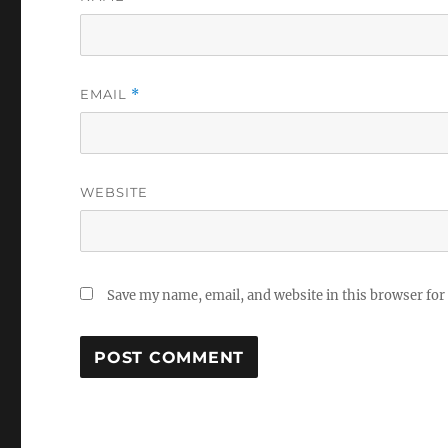
EMAIL
*
WEBSITE
Save my name, email, and website in this browser for