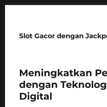
Slot Gacor dengan Jack
Meningkatkan P
dengan Teknologi
Digital