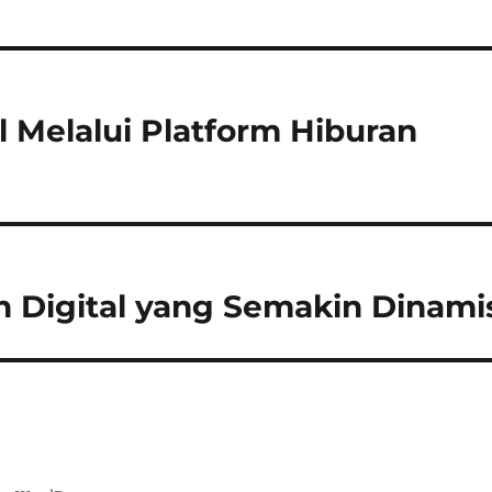
l Melalui Platform Hiburan
 Digital yang Semakin Dinami