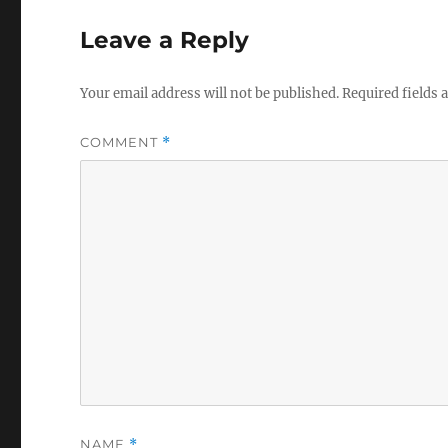
Leave a Reply
Your email address will not be published.
Required fields
COMMENT
*
NAME
*