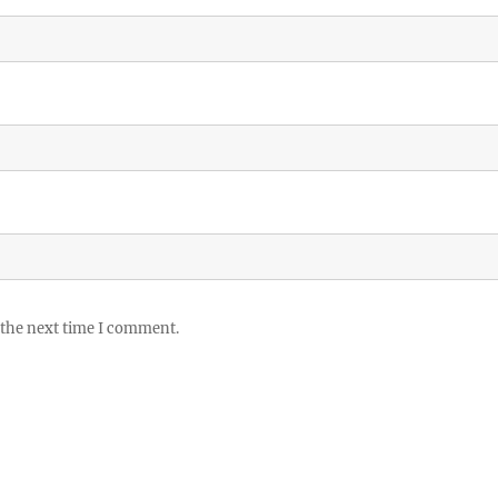
 the next time I comment.