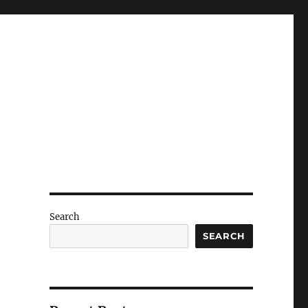
Search
SEARCH