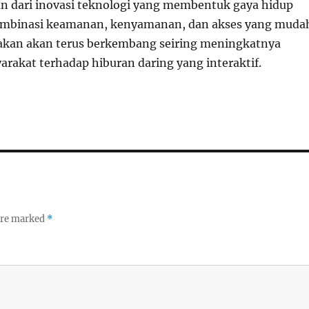
ian dari inovasi teknologi yang membentuk gaya hidup
ombinasi keamanan, kenyamanan, dan akses yang muda
irakan akan terus berkembang seiring meningkatnya
rakat terhadap hiburan daring yang interaktif.
 are marked
*