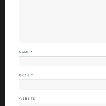
NAME
*
EMAIL
*
WEBSITE