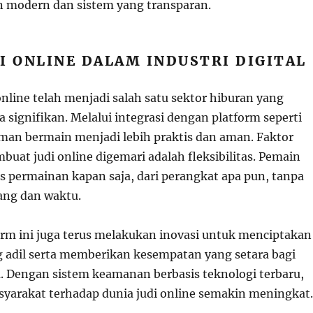
 modern dan sistem yang transparan.
I ONLINE DALAM INDUSTRI DIGITAL
nline telah menjadi salah satu sektor hiburan yang
signifikan. Melalui integrasi dengan platform seperti
man bermain menjadi lebih praktis dan aman. Faktor
uat judi online digemari adalah fleksibilitas. Pemain
 permainan kapan saja, dari perangkat apa pun, tanpa
ang dan waktu.
form ini juga terus melakukan inovasi untuk menciptakan
 adil serta memberikan kesempatan yang setara bagi
. Dengan sistem keamanan berbasis teknologi terbaru,
yarakat terhadap dunia judi online semakin meningkat.