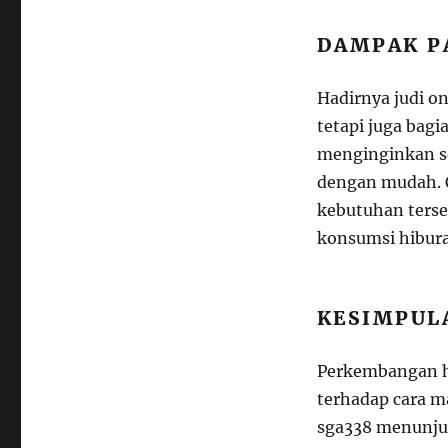
DAMPAK P
Hadirnya judi on
tetapi juga bagi
menginginkan seg
dengan mudah. O
kebutuhan ters
konsumsi hiburan
KESIMPUL
Perkembangan hi
terhadap cara m
sga338 menunj