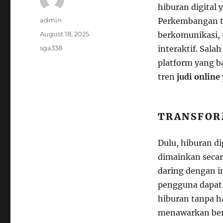
hiburan digita
Author
admin
Perkembangan t
Posted
August 18, 2025
berkomunikasi, 
on
Tags
sga338
interaktif. Sal
platform yang 
tren
judi online
TRANSFOR
Dulu, hiburan d
dimainkan secara
daring dengan in
pengguna dapat 
hiburan tanpa h
menawarkan ber