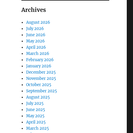
Archives
August 2026
July 2026
June 2026
May 2026
April 2026
March 2026
February 2026
January 2026
December 2025
November 2025
October 2025
September 2025
August 2025
July 2025
June 2025
May 2025
April 2025
March 2025