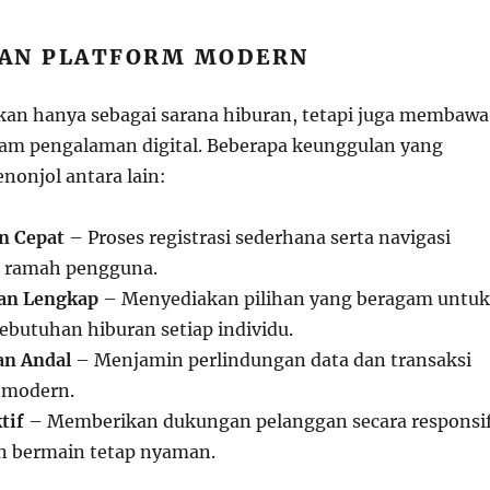
AN PLATFORM MODERN
kan hanya sebagai sarana hiburan, tetapi juga membawa
lam pengalaman digital. Beberapa keunggulan yang
onjol antara lain:
n Cepat
– Proses registrasi sederhana serta navigasi
 ramah pengguna.
an Lengkap
– Menyediakan pilihan yang beragam untuk
butuhan hiburan setiap individu.
n Andal
– Menjamin perlindungan data dan transaksi
i modern.
tif
– Memberikan dukungan pelanggan secara responsi
n bermain tetap nyaman.