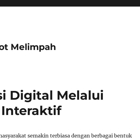
pot Melimpah
 Digital Melalui
Interaktif
masyarakat semakin terbiasa dengan berbagai bentuk