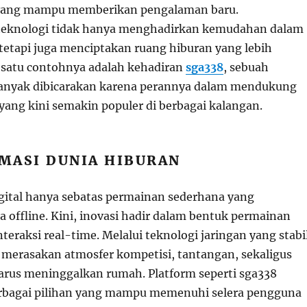
l yang mampu memberikan pengalaman baru.
eknologi tidak hanya menghadirkan kemudahan dalam
tetapi juga menciptakan ruang hiburan yang lebih
ah satu contohnya adalah kehadiran
sga338
, sebuah
banyak dibicarakan karena perannya dalam mendukung
yang kini semakin populer di berbagai kalangan.
MASI DUNIA HIBURAN
igital hanya sebatas permainan sederhana yang
 offline. Kini, inovasi hadir dalam bentuk permainan
teraksi real-time. Melalui teknologi jaringan yang stabil
merasakan atmosfer kompetisi, tantangan, sekaligus
arus meninggalkan rumah. Platform seperti sga338
bagai pilihan yang mampu memenuhi selera pengguna