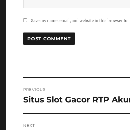
Save my name, email, and website in this browser for
Post
PREVIOUS
navigation
Situs Slot Gacor RTP Ak
Previous
post:
NEXT