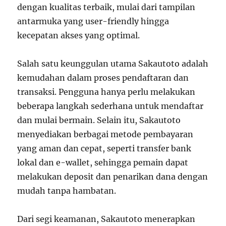
dengan kualitas terbaik, mulai dari tampilan
antarmuka yang user-friendly hingga
kecepatan akses yang optimal.
Salah satu keunggulan utama Sakautoto adalah
kemudahan dalam proses pendaftaran dan
transaksi. Pengguna hanya perlu melakukan
beberapa langkah sederhana untuk mendaftar
dan mulai bermain. Selain itu, Sakautoto
menyediakan berbagai metode pembayaran
yang aman dan cepat, seperti transfer bank
lokal dan e-wallet, sehingga pemain dapat
melakukan deposit dan penarikan dana dengan
mudah tanpa hambatan.
Dari segi keamanan, Sakautoto menerapkan