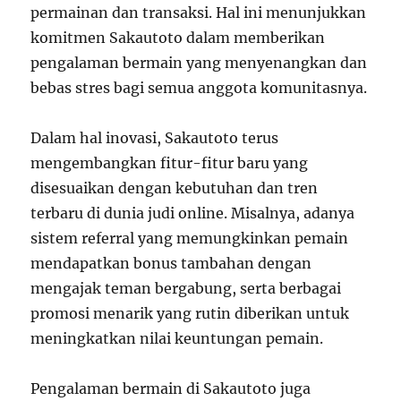
permainan dan transaksi. Hal ini menunjukkan
komitmen Sakautoto dalam memberikan
pengalaman bermain yang menyenangkan dan
bebas stres bagi semua anggota komunitasnya.
Dalam hal inovasi, Sakautoto terus
mengembangkan fitur-fitur baru yang
disesuaikan dengan kebutuhan dan tren
terbaru di dunia judi online. Misalnya, adanya
sistem referral yang memungkinkan pemain
mendapatkan bonus tambahan dengan
mengajak teman bergabung, serta berbagai
promosi menarik yang rutin diberikan untuk
meningkatkan nilai keuntungan pemain.
Pengalaman bermain di Sakautoto juga