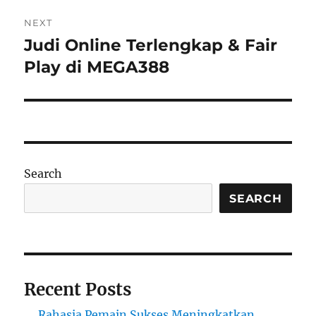
NEXT
Judi Online Terlengkap & Fair
Next
post:
Play di MEGA388
Search
SEARCH
Recent Posts
Rahasia Pemain Sukses Meningkatkan