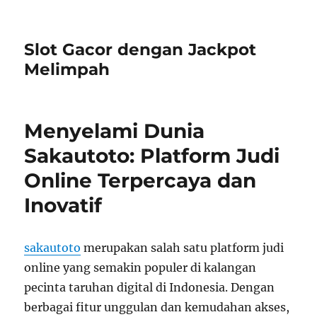
Slot Gacor dengan Jackpot
Melimpah
Menyelami Dunia
Sakautoto: Platform Judi
Online Terpercaya dan
Inovatif
sakautoto
merupakan salah satu platform judi
online yang semakin populer di kalangan
pecinta taruhan digital di Indonesia. Dengan
berbagai fitur unggulan dan kemudahan akses,