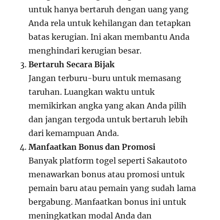
untuk hanya bertaruh dengan uang yang
Anda rela untuk kehilangan dan tetapkan
batas kerugian. Ini akan membantu Anda
menghindari kerugian besar.
Bertaruh Secara Bijak
Jangan terburu-buru untuk memasang
taruhan. Luangkan waktu untuk
memikirkan angka yang akan Anda pilih
dan jangan tergoda untuk bertaruh lebih
dari kemampuan Anda.
Manfaatkan Bonus dan Promosi
Banyak platform togel seperti Sakautoto
menawarkan bonus atau promosi untuk
pemain baru atau pemain yang sudah lama
bergabung. Manfaatkan bonus ini untuk
meningkatkan modal Anda dan