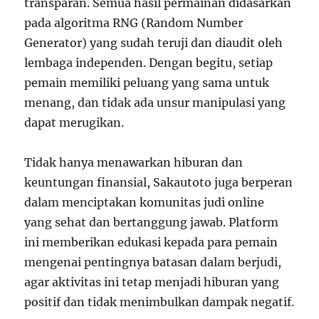
transparan. Semua hasil permainan didasarkan
pada algoritma RNG (Random Number
Generator) yang sudah teruji dan diaudit oleh
lembaga independen. Dengan begitu, setiap
pemain memiliki peluang yang sama untuk
menang, dan tidak ada unsur manipulasi yang
dapat merugikan.
Tidak hanya menawarkan hiburan dan
keuntungan finansial, Sakautoto juga berperan
dalam menciptakan komunitas judi online
yang sehat dan bertanggung jawab. Platform
ini memberikan edukasi kepada para pemain
mengenai pentingnya batasan dalam berjudi,
agar aktivitas ini tetap menjadi hiburan yang
positif dan tidak menimbulkan dampak negatif.