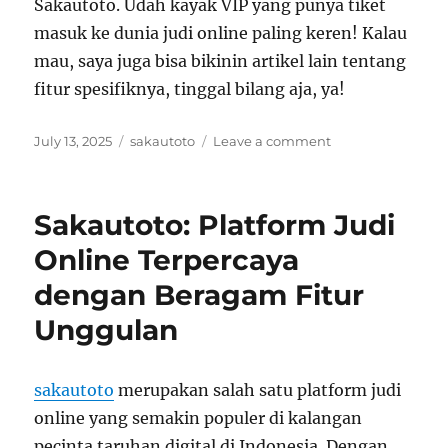
Sakautoto. Udah kayak VIP yang punya tiket
masuk ke dunia judi online paling keren! Kalau
mau, saya juga bisa bikinin artikel lain tentang
fitur spesifiknya, tinggal bilang aja, ya!
Posted
Tags
on
July 13, 2025
sakautoto
Leave a comment
on
Menyelami
Dunia
Sakautoto:
Sakautoto: Platform Judi
Platform
Judi
Online Terpercaya
Online
dengan Beragam Fitur
Terpercaya
dan
Unggulan
Inovatif
sakautoto
merupakan salah satu platform judi
online yang semakin populer di kalangan
pecinta taruhan digital di Indonesia. Dengan