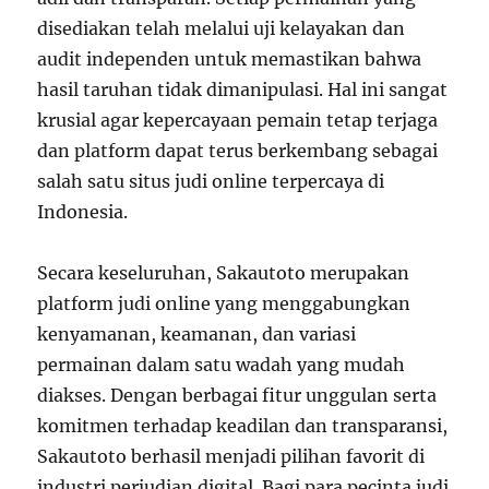
disediakan telah melalui uji kelayakan dan
audit independen untuk memastikan bahwa
hasil taruhan tidak dimanipulasi. Hal ini sangat
krusial agar kepercayaan pemain tetap terjaga
dan platform dapat terus berkembang sebagai
salah satu situs judi online terpercaya di
Indonesia.
Secara keseluruhan, Sakautoto merupakan
platform judi online yang menggabungkan
kenyamanan, keamanan, dan variasi
permainan dalam satu wadah yang mudah
diakses. Dengan berbagai fitur unggulan serta
komitmen terhadap keadilan dan transparansi,
Sakautoto berhasil menjadi pilihan favorit di
industri perjudian digital. Bagi para pecinta judi