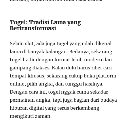
Togel: Tradisi Lama yang
Bertransformasi
Selain slot, ada juga
togel
yang udah dikenal
lama di banyak kalangan. Bedanya, sekarang
togel hadir dengan format lebih modern dan
gampang diakses. Kalau dulu harus ribet cari
tempat khusus, sekarang cukup buka platform
online, pilih angka, dan tunggu hasilnya.
Dengan cara ini, togel nggak cuma sekadar
permainan angka, tapi juga bagian dari budaya
hiburan digital yang terus berkembang
mengikuti zaman.