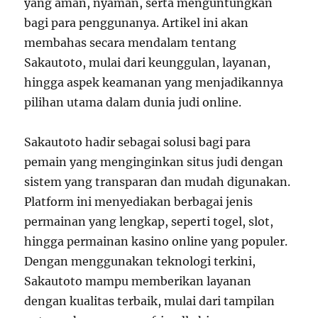
yang aman, nyaman, serta menguntungkan
bagi para penggunanya. Artikel ini akan
membahas secara mendalam tentang
Sakautoto, mulai dari keunggulan, layanan,
hingga aspek keamanan yang menjadikannya
pilihan utama dalam dunia judi online.
Sakautoto hadir sebagai solusi bagi para
pemain yang menginginkan situs judi dengan
sistem yang transparan dan mudah digunakan.
Platform ini menyediakan berbagai jenis
permainan yang lengkap, seperti togel, slot,
hingga permainan kasino online yang populer.
Dengan menggunakan teknologi terkini,
Sakautoto mampu memberikan layanan
dengan kualitas terbaik, mulai dari tampilan