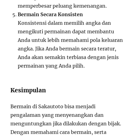
memperbesar peluang kemenangan.
Bermain Secara Konsisten
Konsistensi dalam memilih angka dan
mengikuti permainan dapat membantu
Anda untuk lebih memahami pola keluaran
angka. Jika Anda bermain secara teratur,
Anda akan semakin terbiasa dengan jenis
permainan yang Anda pilih.
Kesimpulan
Bermain di Sakautoto bisa menjadi
pengalaman yang menyenangkan dan
menguntungkan jika dilakukan dengan bijak.
Dengan memahami cara bermain, serta