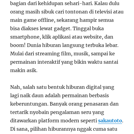
bagian dari kehidupan sehari-hari. Kalau dulu
orang masih sibuk cari tontonan di televisi atau
main game offline, sekarang hampir semua
bisa diakses lewat gadget. Tinggal buka
smartphone, klik aplikasi atau website, dan
boom! Dunia hiburan langsung terbuka lebar.
Mulai dari streaming film, musik, sampai ke
permainan interaktif yang bikin waktu santai
makin asik.
Nah, salah satu bentuk hiburan digital yang
lagi naik daun adalah permainan berbasis
keberuntungan. Banyak orang penasaran dan
tertarik nyobain pengalaman seru yang
ditawarkan platform modern seperti
sakautoto
.
Di sana, pilihan hiburannya nggak cuma satu