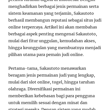
menghadirkan berbagai jenis permainan serta
sistem keamanan yang terjamin, Sakautoto
berhasil membangun reputasi sebagai situs judi
online terpercaya. Artikel ini akan membahas
berbagai aspek penting mengenai Sakautoto,
mulai dari fitur unggulan, kemudahan akses,
hingga keunggulan yang membuatnya menjadi
pilihan utama para pemain judi online.
Pertama-tama, Sakautoto menawarkan
beragam jenis permainan judi yang lengkap,
mulai dari slot online, togel, hingga taruhan
olahraga. Diversifikasi permainan ini
memberikan kebebasan bagi para pengguna
untuk memilih sesuai dengan minat dan
strategi mereka. Dengan sistem yang mudah