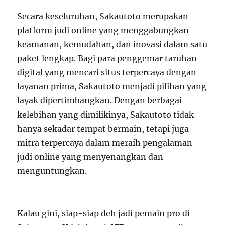
Secara keseluruhan, Sakautoto merupakan
platform judi online yang menggabungkan
keamanan, kemudahan, dan inovasi dalam satu
paket lengkap. Bagi para penggemar taruhan
digital yang mencari situs terpercaya dengan
layanan prima, Sakautoto menjadi pilihan yang
layak dipertimbangkan. Dengan berbagai
kelebihan yang dimilikinya, Sakautoto tidak
hanya sekadar tempat bermain, tetapi juga
mitra terpercaya dalam meraih pengalaman
judi online yang menyenangkan dan
menguntungkan.
Kalau gini, siap-siap deh jadi pemain pro di