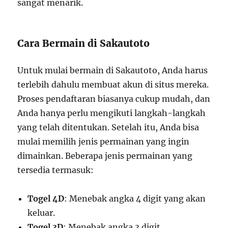
sangat menarik.
Cara Bermain di Sakautoto
Untuk mulai bermain di Sakautoto, Anda harus
terlebih dahulu membuat akun di situs mereka.
Proses pendaftaran biasanya cukup mudah, dan
Anda hanya perlu mengikuti langkah-langkah
yang telah ditentukan. Setelah itu, Anda bisa
mulai memilih jenis permainan yang ingin
dimainkan. Beberapa jenis permainan yang
tersedia termasuk:
Togel 4D
: Menebak angka 4 digit yang akan
keluar.
Togel 3D
: Menebak angka 3 digit.