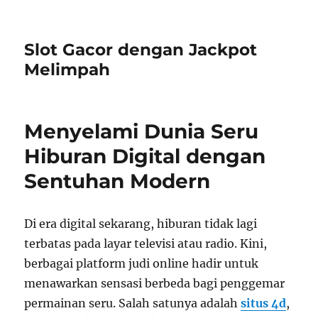
Slot Gacor dengan Jackpot
Melimpah
Menyelami Dunia Seru
Hiburan Digital dengan
Sentuhan Modern
Di era digital sekarang, hiburan tidak lagi
terbatas pada layar televisi atau radio. Kini,
berbagai platform judi online hadir untuk
menawarkan sensasi berbeda bagi penggemar
permainan seru. Salah satunya adalah
situs 4d
,