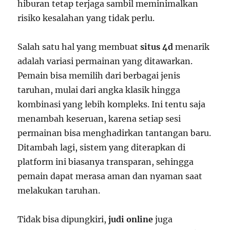
hiburan tetap terjaga sambil meminimalkan
risiko kesalahan yang tidak perlu.
Salah satu hal yang membuat
situs 4d
menarik
adalah variasi permainan yang ditawarkan.
Pemain bisa memilih dari berbagai jenis
taruhan, mulai dari angka klasik hingga
kombinasi yang lebih kompleks. Ini tentu saja
menambah keseruan, karena setiap sesi
permainan bisa menghadirkan tantangan baru.
Ditambah lagi, sistem yang diterapkan di
platform ini biasanya transparan, sehingga
pemain dapat merasa aman dan nyaman saat
melakukan taruhan.
Tidak bisa dipungkiri,
judi online
juga