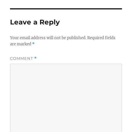
Leave a Reply
Your email address will not be published.
Required fields
are marked
*
COMMENT
*