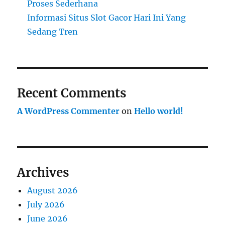
Proses Sederhana
Informasi Situs Slot Gacor Hari Ini Yang
Sedang Tren
Recent Comments
A WordPress Commenter
on
Hello world!
Archives
August 2026
July 2026
June 2026