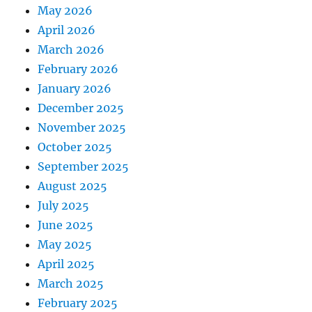
May 2026
April 2026
March 2026
February 2026
January 2026
December 2025
November 2025
October 2025
September 2025
August 2025
July 2025
June 2025
May 2025
April 2025
March 2025
February 2025