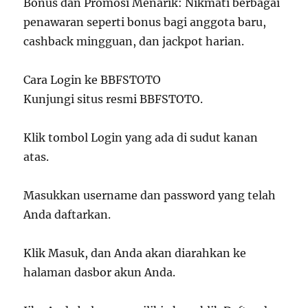
Bonus dan Promosi Menarik: Nikmati berbagai
penawaran seperti bonus bagi anggota baru,
cashback mingguan, dan jackpot harian.
Cara Login ke BBFSTOTO
Kunjungi situs resmi BBFSTOTO.
Klik tombol Login yang ada di sudut kanan
atas.
Masukkan username dan password yang telah
Anda daftarkan.
Klik Masuk, dan Anda akan diarahkan ke
halaman dasbor akun Anda.