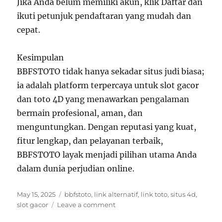
Jika Anda belum memiliki akun, klik Daftar dan
ikuti petunjuk pendaftaran yang mudah dan
cepat.
Kesimpulan
BBFSTOTO tidak hanya sekadar situs judi biasa;
ia adalah platform terpercaya untuk slot gacor
dan toto 4D yang menawarkan pengalaman
bermain profesional, aman, dan
menguntungkan. Dengan reputasi yang kuat,
fitur lengkap, dan pelayanan terbaik,
BBFSTOTO layak menjadi pilihan utama Anda
dalam dunia perjudian online.
Posted
Tags
May 15, 2025
bbfstoto
,
link alternatif
,
link toto
,
situs 4d
,
on
on
slot gacor
Leave a comment
Slot