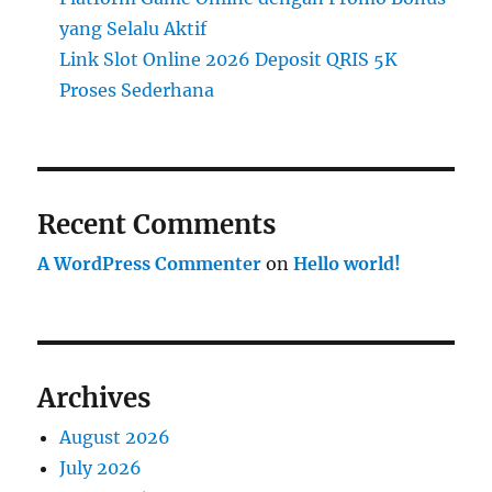
yang Selalu Aktif
Link Slot Online 2026 Deposit QRIS 5K
Proses Sederhana
Recent Comments
A WordPress Commenter
on
Hello world!
Archives
August 2026
July 2026