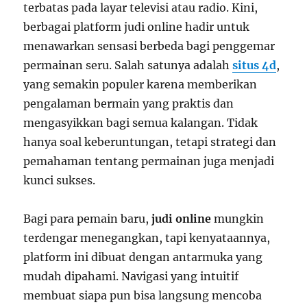
terbatas pada layar televisi atau radio. Kini,
berbagai platform judi online hadir untuk
menawarkan sensasi berbeda bagi penggemar
permainan seru. Salah satunya adalah
situs 4d
,
yang semakin populer karena memberikan
pengalaman bermain yang praktis dan
mengasyikkan bagi semua kalangan. Tidak
hanya soal keberuntungan, tetapi strategi dan
pemahaman tentang permainan juga menjadi
kunci sukses.
Bagi para pemain baru,
judi online
mungkin
terdengar menegangkan, tapi kenyataannya,
platform ini dibuat dengan antarmuka yang
mudah dipahami. Navigasi yang intuitif
membuat siapa pun bisa langsung mencoba