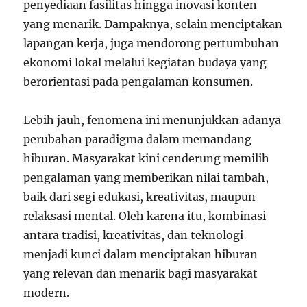
penyediaan fasilitas hingga inovasi konten
yang menarik. Dampaknya, selain menciptakan
lapangan kerja, juga mendorong pertumbuhan
ekonomi lokal melalui kegiatan budaya yang
berorientasi pada pengalaman konsumen.
Lebih jauh, fenomena ini menunjukkan adanya
perubahan paradigma dalam memandang
hiburan. Masyarakat kini cenderung memilih
pengalaman yang memberikan nilai tambah,
baik dari segi edukasi, kreativitas, maupun
relaksasi mental. Oleh karena itu, kombinasi
antara tradisi, kreativitas, dan teknologi
menjadi kunci dalam menciptakan hiburan
yang relevan dan menarik bagi masyarakat
modern.