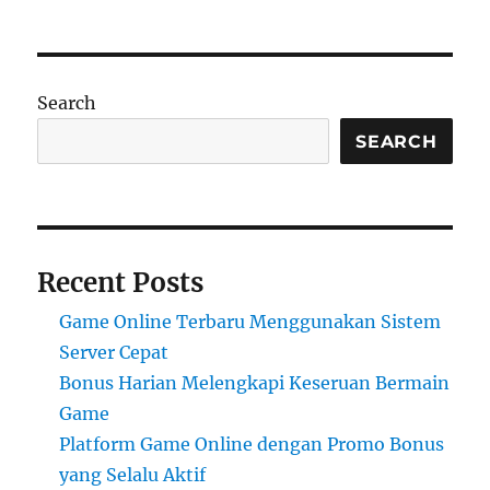
Search
SEARCH
Recent Posts
Game Online Terbaru Menggunakan Sistem
Server Cepat
Bonus Harian Melengkapi Keseruan Bermain
Game
Platform Game Online dengan Promo Bonus
yang Selalu Aktif