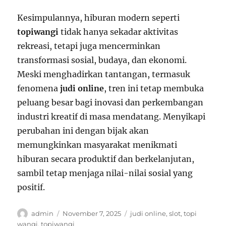
Kesimpulannya, hiburan modern seperti
topiwangi
tidak hanya sekadar aktivitas
rekreasi, tetapi juga mencerminkan
transformasi sosial, budaya, dan ekonomi.
Meski menghadirkan tantangan, termasuk
fenomena
judi online
, tren ini tetap membuka
peluang besar bagi inovasi dan perkembangan
industri kreatif di masa mendatang. Menyikapi
perubahan ini dengan bijak akan
memungkinkan masyarakat menikmati
hiburan secara produktif dan berkelanjutan,
sambil tetap menjaga nilai-nilai sosial yang
positif.
Author
Posted
Tags
admin
November 7, 2025
judi online
,
slot
,
topi
on
wangi
,
topiwangi