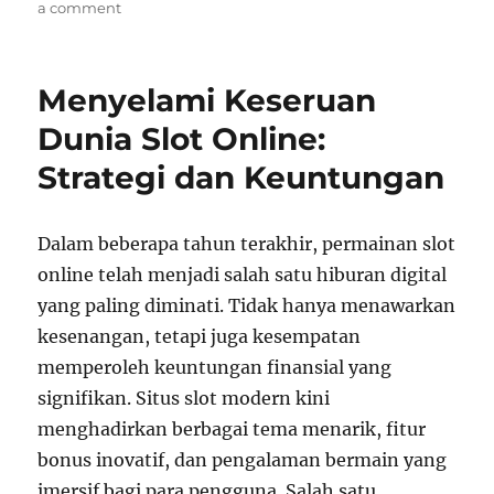
on
on
a comment
Era
Baru
Hiburan
Menyelami Keseruan
Digital
dan
Dunia Slot Online:
Transformasi
Strategi dan Keuntungan
Dunia
Daring
Dalam beberapa tahun terakhir, permainan slot
online telah menjadi salah satu hiburan digital
yang paling diminati. Tidak hanya menawarkan
kesenangan, tetapi juga kesempatan
memperoleh keuntungan finansial yang
signifikan. Situs slot modern kini
menghadirkan berbagai tema menarik, fitur
bonus inovatif, dan pengalaman bermain yang
imersif bagi para pengguna. Salah satu