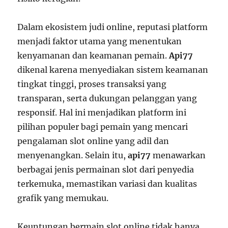
Dalam ekosistem judi online, reputasi platform
menjadi faktor utama yang menentukan
kenyamanan dan keamanan pemain.
Api77
dikenal karena menyediakan sistem keamanan
tingkat tinggi, proses transaksi yang
transparan, serta dukungan pelanggan yang
responsif. Hal ini menjadikan platform ini
pilihan populer bagi pemain yang mencari
pengalaman slot online yang adil dan
menyenangkan. Selain itu,
api77
menawarkan
berbagai jenis permainan slot dari penyedia
terkemuka, memastikan variasi dan kualitas
grafik yang memukau.
Keuntungan bermain slot online tidak hanya