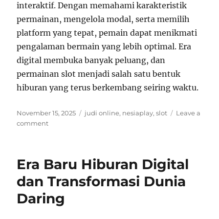
interaktif. Dengan memahami karakteristik
permainan, mengelola modal, serta memilih
platform yang tepat, pemain dapat menikmati
pengalaman bermain yang lebih optimal. Era
digital membuka banyak peluang, dan
permainan slot menjadi salah satu bentuk
hiburan yang terus berkembang seiring waktu.
Posted
Tags
November 15, 2025
judi online
,
nesiaplay
,
slot
Leave a
on
on
comment
Strategi
Modern
untuk
Era Baru Hiburan Digital
Memaksimalkan
Peluang
dan Transformasi Dunia
di
Daring
Permainan
Slot
Daring