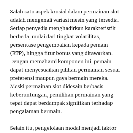
Salah satu aspek krusial dalam permainan slot
adalah mengenali variasi mesin yang tersedia.
Setiap penyedia menghadirkan karakteristik
berbeda, mulai dari tingkat volatilitas,
persentase pengembalian kepada pemain
(RTP), hingga fitur bonus yang ditawarkan.
Dengan memahami komponen ini, pemain
dapat menyesuaikan pilihan permainan sesuai
preferensi maupun gaya bermain mereka.
Meski permainan slot didesain berbasis
keberuntungan, pemilihan permainan yang
tepat dapat berdampak signifikan terhadap
pengalaman bermain.
Selain itu, pengelolaan modal menjadi faktor