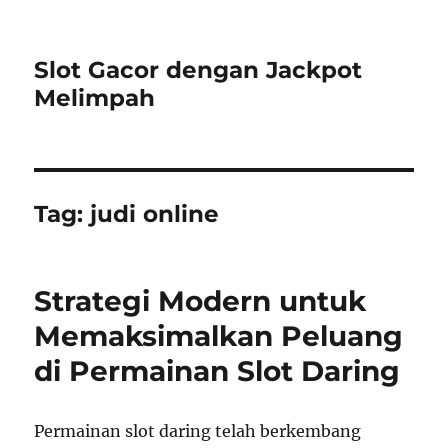
Slot Gacor dengan Jackpot
Melimpah
Tag:
judi online
Strategi Modern untuk
Memaksimalkan Peluang
di Permainan Slot Daring
Permainan slot daring telah berkembang