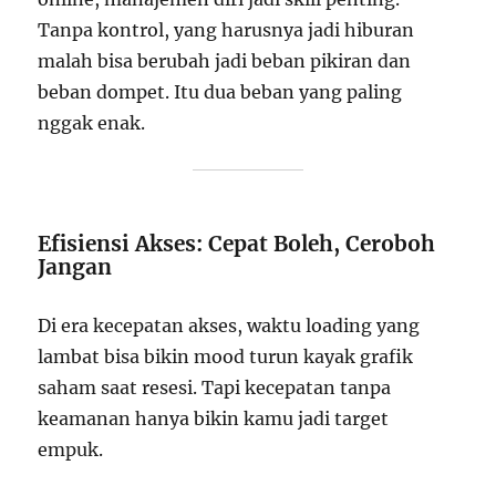
Tanpa kontrol, yang harusnya jadi hiburan
malah bisa berubah jadi beban pikiran dan
beban dompet. Itu dua beban yang paling
nggak enak.
Efisiensi Akses: Cepat Boleh, Ceroboh
Jangan
Di era kecepatan akses, waktu loading yang
lambat bisa bikin mood turun kayak grafik
saham saat resesi. Tapi kecepatan tanpa
keamanan hanya bikin kamu jadi target
empuk.