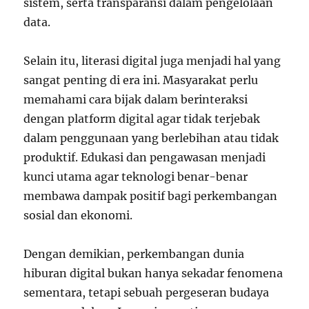
sistem, serta transparansi dalam pengelolaan
data.
Selain itu, literasi digital juga menjadi hal yang
sangat penting di era ini. Masyarakat perlu
memahami cara bijak dalam berinteraksi
dengan platform digital agar tidak terjebak
dalam penggunaan yang berlebihan atau tidak
produktif. Edukasi dan pengawasan menjadi
kunci utama agar teknologi benar-benar
membawa dampak positif bagi perkembangan
sosial dan ekonomi.
Dengan demikian, perkembangan dunia
hiburan digital bukan hanya sekadar fenomena
sementara, tetapi sebuah pergeseran budaya