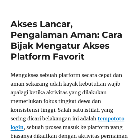
Evolusi
Dunia
Digital
Akses Lancar,
dalam
Mengubah
Pengalaman Aman: Cara
Wajah
Bijak Mengatur Akses
Hiburan
Modern
Platform Favorit
Mengakses sebuah platform secara cepat dan
aman sekarang udah kayak kebutuhan wajib—
apalagi ketika aktivitas yang dilakukan
memerlukan fokus tingkat dewa dan
konsistensi tinggi. Salah satu istilah yang
sering dicari belakangan ini adalah
tempototo
login
, sebuah proses masuk ke platform yang
biasanya dikaitkan dengan aktivitas permainan