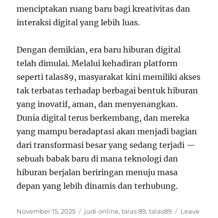
menciptakan ruang baru bagi kreativitas dan
interaksi digital yang lebih luas.
Dengan demikian, era baru hiburan digital
telah dimulai. Melalui kehadiran platform
seperti talas89, masyarakat kini memiliki akses
tak terbatas terhadap berbagai bentuk hiburan
yang inovatif, aman, dan menyenangkan.
Dunia digital terus berkembang, dan mereka
yang mampu beradaptasi akan menjadi bagian
dari transformasi besar yang sedang terjadi —
sebuah babak baru di mana teknologi dan
hiburan berjalan beriringan menuju masa
depan yang lebih dinamis dan terhubung.
Posted
Tags
November 15, 2025
judi online
,
talas 89
,
talas89
Leave