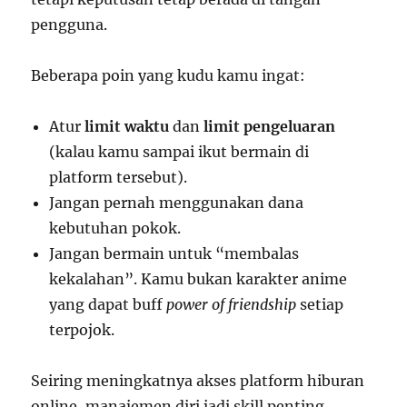
pengguna.
Beberapa poin yang kudu kamu ingat:
Atur
limit waktu
dan
limit pengeluaran
(kalau kamu sampai ikut bermain di
platform tersebut).
Jangan pernah menggunakan dana
kebutuhan pokok.
Jangan bermain untuk “membalas
kekalahan”. Kamu bukan karakter anime
yang dapat buff
power of friendship
setiap
terpojok.
Seiring meningkatnya akses platform hiburan
online, manajemen diri jadi skill penting.