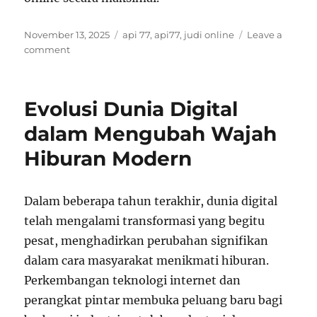
Posted
Tags
November 13, 2025
api 77
,
api77
,
judi online
Leave a
on
on
comment
Menyelami
Keseruan
Dunia
Evolusi Dunia Digital
Slot
Online:
dalam Mengubah Wajah
Strategi
Hiburan Modern
dan
Keuntungan
Dalam beberapa tahun terakhir, dunia digital
telah mengalami transformasi yang begitu
pesat, menghadirkan perubahan signifikan
dalam cara masyarakat menikmati hiburan.
Perkembangan teknologi internet dan
perangkat pintar membuka peluang baru bagi