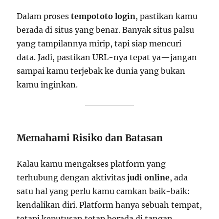
Dalam proses
tempototo login
, pastikan kamu
berada di situs yang benar. Banyak situs palsu
yang tampilannya mirip, tapi siap mencuri
data. Jadi, pastikan URL-nya tepat ya—jangan
sampai kamu terjebak ke dunia yang bukan
kamu inginkan.
Memahami Risiko dan Batasan
Kalau kamu mengakses platform yang
terhubung dengan aktivitas
judi online
, ada
satu hal yang perlu kamu camkan baik-baik:
kendalikan diri. Platform hanya sebuah tempat,
tetapi keputusan tetap berada di tangan