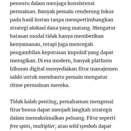
penentu dalam menjaga konsistensi
permainan. Banyak pemain cenderung fokus
pada hasil instan tanpa mempertimbangkan
strategi alokasi dana yang matang. Mengatur
batasan modal tidak hanya memberikan
kenyamanan, tetapi juga mencegah
pengambilan keputusan impulsif yang dapat
merugikan. Di era modern, banyak platform
hiburan digital menyediakan fitur manajemen
saldo untuk membantu pemain mengatur
ritme permainan mereka.
Tidak kalah penting, pemahaman mengenai
fitur bonus dapat menjadi langkah strategis
dalam memaksimalkan peluang. Fitur seperti
free spins
,
multiplier
, atau
wild symbols
dapat