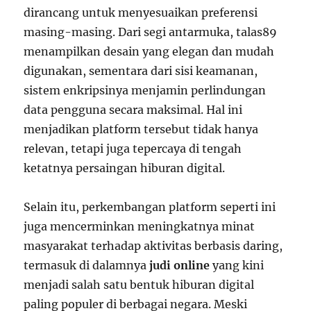
dirancang untuk menyesuaikan preferensi
masing-masing. Dari segi antarmuka, talas89
menampilkan desain yang elegan dan mudah
digunakan, sementara dari sisi keamanan,
sistem enkripsinya menjamin perlindungan
data pengguna secara maksimal. Hal ini
menjadikan platform tersebut tidak hanya
relevan, tetapi juga tepercaya di tengah
ketatnya persaingan hiburan digital.
Selain itu, perkembangan platform seperti ini
juga mencerminkan meningkatnya minat
masyarakat terhadap aktivitas berbasis daring,
termasuk di dalamnya
judi online
yang kini
menjadi salah satu bentuk hiburan digital
paling populer di berbagai negara. Meski