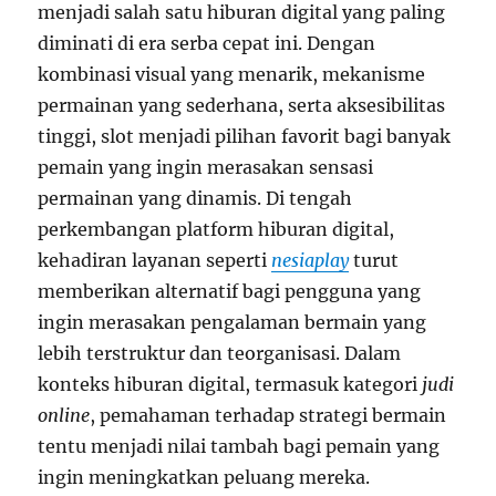
menjadi salah satu hiburan digital yang paling
diminati di era serba cepat ini. Dengan
kombinasi visual yang menarik, mekanisme
permainan yang sederhana, serta aksesibilitas
tinggi, slot menjadi pilihan favorit bagi banyak
pemain yang ingin merasakan sensasi
permainan yang dinamis. Di tengah
perkembangan platform hiburan digital,
kehadiran layanan seperti
nesiaplay
turut
memberikan alternatif bagi pengguna yang
ingin merasakan pengalaman bermain yang
lebih terstruktur dan teorganisasi. Dalam
konteks hiburan digital, termasuk kategori
judi
online
, pemahaman terhadap strategi bermain
tentu menjadi nilai tambah bagi pemain yang
ingin meningkatkan peluang mereka.