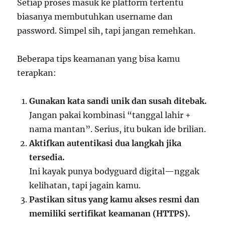
Setiap proses masuk ke platform tertentu
biasanya membutuhkan username dan
password. Simpel sih, tapi jangan remehkan.
Beberapa tips keamanan yang bisa kamu
terapkan:
Gunakan kata sandi unik dan susah ditebak.
Jangan pakai kombinasi “tanggal lahir +
nama mantan”. Serius, itu bukan ide brilian.
Aktifkan autentikasi dua langkah jika
tersedia.
Ini kayak punya bodyguard digital—nggak
kelihatan, tapi jagain kamu.
Pastikan situs yang kamu akses resmi dan
memiliki sertifikat keamanan (HTTPS).