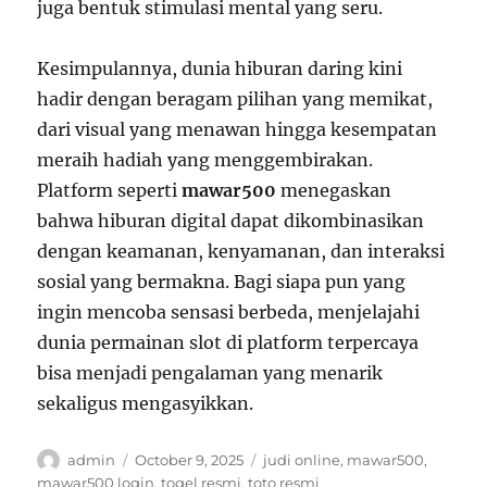
juga bentuk stimulasi mental yang seru.
Kesimpulannya, dunia hiburan daring kini
hadir dengan beragam pilihan yang memikat,
dari visual yang menawan hingga kesempatan
meraih hadiah yang menggembirakan.
Platform seperti
mawar500
menegaskan
bahwa hiburan digital dapat dikombinasikan
dengan keamanan, kenyamanan, dan interaksi
sosial yang bermakna. Bagi siapa pun yang
ingin mencoba sensasi berbeda, menjelajahi
dunia permainan slot di platform terpercaya
bisa menjadi pengalaman yang menarik
sekaligus mengasyikkan.
Author
Posted
Tags
admin
October 9, 2025
judi online
,
mawar500
,
on
mawar500 login
,
togel resmi
,
toto resmi