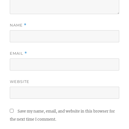
NAME
*
EMAIL
*
WEBSITE
Save my name, email, and website in this browser for
the next time I comment.