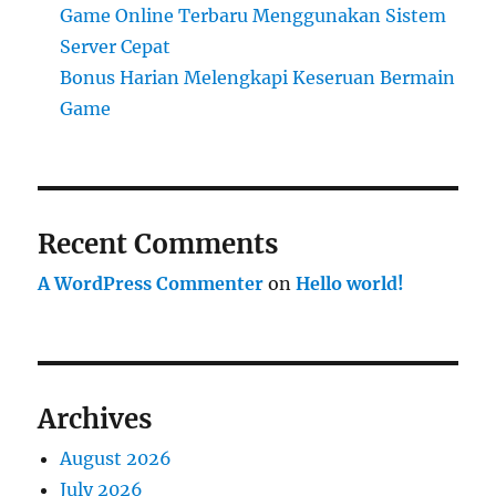
Game Online Terbaru Menggunakan Sistem
Server Cepat
Bonus Harian Melengkapi Keseruan Bermain
Game
Recent Comments
A WordPress Commenter
on
Hello world!
Archives
August 2026
July 2026