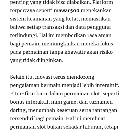
penting yang tidak bisa diabaikan. Platform
terpercaya seperti
mawar500
menekankan
sistem keamanan yang ketat, memastikan
bahwa setiap transaksi dan data pengguna
terlindungi. Hal ini memberikan rasa aman
bagi pemain, memungkinkan mereka fokus
pada permainan tanpa khawatir akan risiko
yang tidak diinginkan.
Selain itu, inovasi terus mendorong
pengalaman bermain menjadi lebih interaktif.
Fitur-fitur baru dalam permainan slot, seperti
bonus interaktif, mini game, dan turnamen
daring, menambah keseruan serta tantangan
tersendiri bagi pemain. Hal ini membuat
permainan slot bukan sekadar hiburan, tetapi