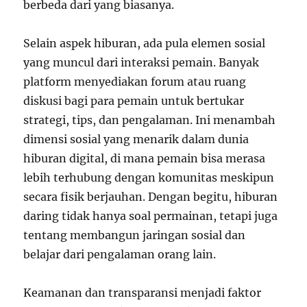
berbeda dari yang biasanya.
Selain aspek hiburan, ada pula elemen sosial
yang muncul dari interaksi pemain. Banyak
platform menyediakan forum atau ruang
diskusi bagi para pemain untuk bertukar
strategi, tips, dan pengalaman. Ini menambah
dimensi sosial yang menarik dalam dunia
hiburan digital, di mana pemain bisa merasa
lebih terhubung dengan komunitas meskipun
secara fisik berjauhan. Dengan begitu, hiburan
daring tidak hanya soal permainan, tetapi juga
tentang membangun jaringan sosial dan
belajar dari pengalaman orang lain.
Keamanan dan transparansi menjadi faktor