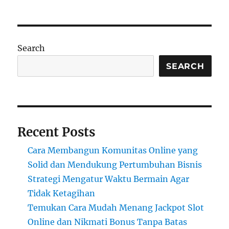
Search
SEARCH
Recent Posts
Cara Membangun Komunitas Online yang
Solid dan Mendukung Pertumbuhan Bisnis
Strategi Mengatur Waktu Bermain Agar
Tidak Ketagihan
Temukan Cara Mudah Menang Jackpot Slot
Online dan Nikmati Bonus Tanpa Batas