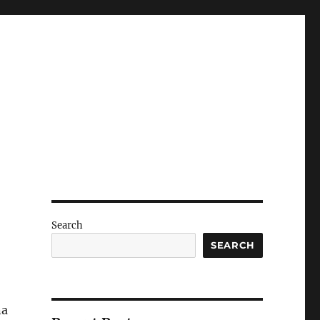
Search
SEARCH
na