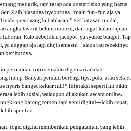
memang menarik, tapi tetap ada unsur risiko yang harus
 Gen Z sih biasanya nyebutnya “main fun-fun aja ya,
di side quest yang kebablasan.” Set batasan modal,
lau angka favorit belum muncul, dan ingat kalau tujuan
 hiburan. Kalo kebetulan jackpot, ya syukur banget. Tap
, ya anggap aja lagi diuji semesta—siapa tau rezekinya
an berikutnya.
ikin permainan toto semakin digemari adalah
ng hidup. Banyak pemain berbagi tips, pola, atau sekad
e nyaris banget keluar nih!” Interaksi seperti ini bikin
erasa lebih sosial, walaupun dilakukan secara online.
ongkrong bareng temen tapi versi digital—lebih cepat,
 lebih spontan.
han, togel digital memberikan pengalaman yang lebih