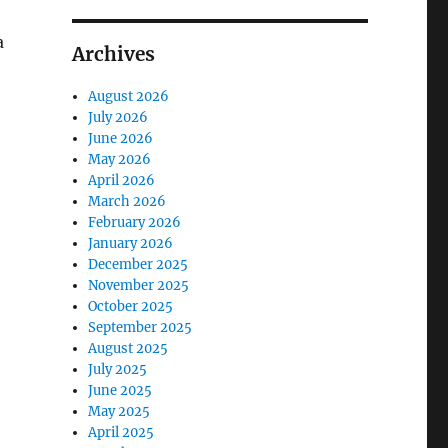
a
Archives
August 2026
July 2026
June 2026
May 2026
April 2026
March 2026
February 2026
January 2026
December 2025
November 2025
October 2025
September 2025
August 2025
July 2025
June 2025
May 2025
April 2025