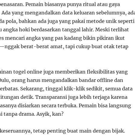
penasaran. Pemain biasanya punya ritual atau gaya
 Ada yang mengandalkan data keluaran sebelumnya, ad
da pola, bahkan ada juga yang pakai metode unik seperti
u angka hoki berdasarkan tanggal lahir. Meski terlihat
es mencari angka yang pas kadang bikin pikiran ikut
—nggak berat-berat amat, tapi cukup buat otak tetap
ainan togel online juga memberikan fleksibilitas yang
 Dulu, orang harus mengandalkan bandar offline dan
erbatas. Sekarang, tinggal klik-klik sedikit, semua data
itungan detik. Transparansi juga lebih terjaga karena
iasanya disiarkan secara terbuka. Pemain bisa langsung
si tanpa drama. Asyik, kan?
 keseruannya, tetap penting buat main dengan bijak.