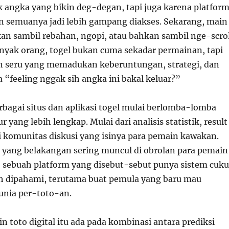
 angka yang bikin deg-degan, tapi juga karena platfor
kin semuanya jadi lebih gampang diakses. Sekarang, main
kan sambil rebahan, ngopi, atau bahkan sambil nge-scrol
nyak orang, togel bukan cuma sekadar permainan, tapi
n seru yang memadukan keberuntungan, strategi, dan
la “feeling nggak sih angka ini bakal keluar?”
berbagai situs dan aplikasi togel mulai berlomba-lomba
 yang lebih lengkap. Mulai dari analisis statistik, result
i komunitas diskusi yang isinya para pemain kawakan.
 yang belakangan sering muncul di obrolan para pemain
, sebuah platform yang disebut-sebut punya sistem cuk
h dipahami, terutama buat pemula yang baru mau
unia per-toto-an.
 toto digital itu ada pada kombinasi antara prediksi