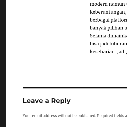
modern namun t
keberuntungan, 
berbagai platfo
banyak pilihan
Selama dimainka
bisa jadi hibura
keseharian. Jadi,
Leave a Reply
Your email address will not be published.
Required fields