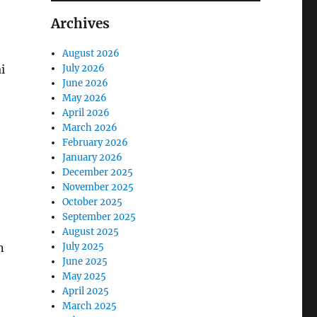
Archives
August 2026
i
July 2026
June 2026
May 2026
April 2026
March 2026
February 2026
January 2026
December 2025
November 2025
October 2025
September 2025
August 2025
n
July 2025
June 2025
May 2025
April 2025
March 2025