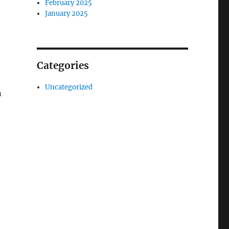
February 2025
January 2025
Categories
Uncategorized
n