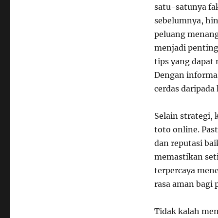
satu-satunya fa
sebelumnya, hi
peluang menang.
menjadi penting
tips yang dapat
Dengan informas
cerdas daripada
Selain strategi
toto online. Pas
dan reputasi bai
memastikan seti
terpercaya mene
rasa aman bagi
Tidak kalah men