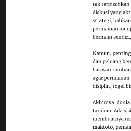
tak terpisahkan
diskusi yang akt
strategi, bahka
permainan menja
bermain sendiri,
Namun, penting
dan peluang keu
batasan taruhan 
agar permainan 
disiplin, togel 
Akhirnya, dunia
taruhan. Ada sis
membuatnya men
maktoto
, pemai