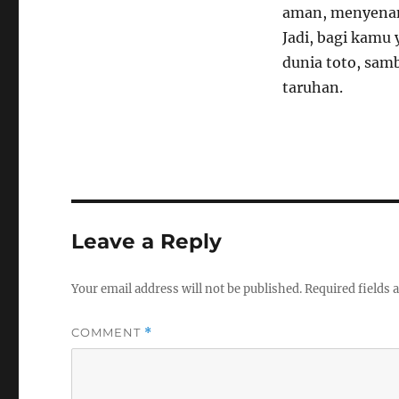
aman, menyenan
Jadi, bagi kamu
dunia toto, sam
taruhan.
Leave a Reply
Your email address will not be published.
Required fields
COMMENT
*