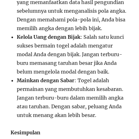
yang memanfaatkan data hasil pengundian
sebelumnya untuk menganalisis pola angka.
Dengan memahami pola-pola ini, Anda bisa
memilih angka dengan lebih bijak.
Kelola Uang dengan Bijak
: Salah satu kunci
sukses bermain togel adalah mengatur
modal Anda dengan bijak. Jangan terburu-
buru memasang taruhan besar jika Anda
belum mengelola modal dengan baik.
Mainkan dengan Sabar
: Togel adalah
permainan yang membutuhkan kesabaran.
Jangan terburu-buru dalam memilih angka
atau taruhan. Dengan sabar, peluang Anda
untuk menang akan lebih besar.
Kesimpulan