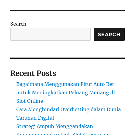
Search
SEARCH
Recent Posts
Bagaimana Menggunakan Fitur Auto Bet
untuk Meningkatkan Peluang Menang di
Slot Online
Cara Menghindari Overbetting dalam Dunia
Taruhan Digital
Strategi Ampuh Menggandakan
Kemenangan dari Link Slot Gacor yang