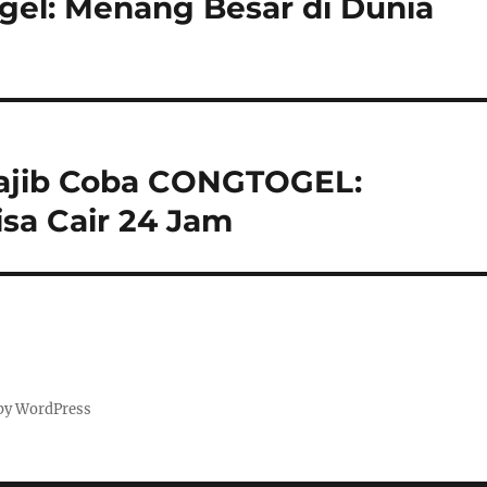
el: Menang Besar di Dunia
Wajib Coba CONGTOGEL:
a Cair 24 Jam
by WordPress