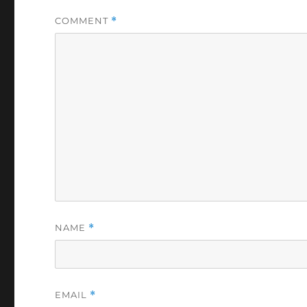
COMMENT
*
NAME
*
EMAIL
*