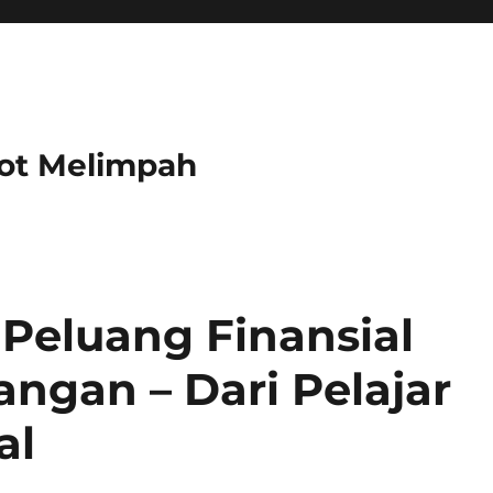
pot Melimpah
Peluang Finansial
ngan – Dari Pelajar
al