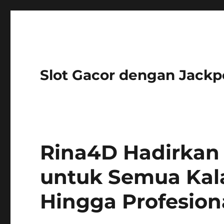
Slot Gacor dengan Jack
Rina4D Hadirkan 
untuk Semua Kala
Hingga Profesion