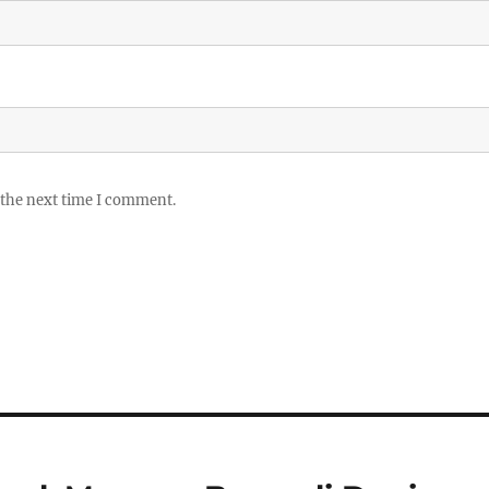
 the next time I comment.