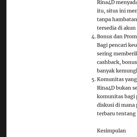
Rina4D menyadar
itu, situs ini m
tanpa hambatan.
tersedia di aku
Bonus dan Prom
Bagi pencari ke
sering memberik
cashback, bonus 
banyak kemungk
Komunitas yang 
Rina4D bukan se
komunitas bagi 
diskusi di mana 
terbaru tentang
Kesimpulan