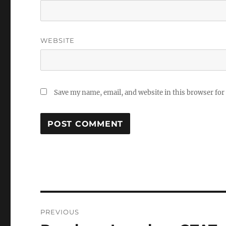
WEBSITE
Save my name, email, and website in this browser for
Post
PREVIOUS
navigation