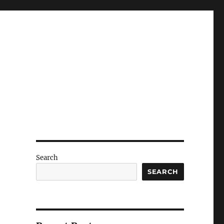
Search
SEARCH