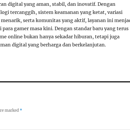
n digital yang aman, stabil, dan inovatif. Dengan
ogi tercanggih, sistem keamanan yang ketat, variasi
menarik, serta komunitas yang aktif, layanan ini menja
gi para gamer masa kini. Dengan standar baru yang terus
e online bukan hanya sekadar hiburan, tetapi juga
man digital yang berharga dan berkelanjutan.
 are marked
*