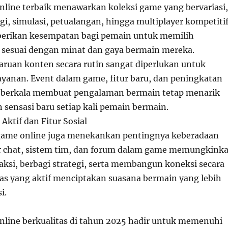
line terbaik menawarkan koleksi game yang bervariasi,
egi, simulasi, petualangan, hingga multiplayer kompetitif
berikan kesempatan bagi pemain untuk memilih
sesuai dengan minat dan gaya bermain mereka.
baruan konten secara rutin sangat diperlukan untuk
yanan. Event dalam game, fitur baru, dan peningkatan
a berkala membuat pengalaman bermain tetap menarik
sensasi baru setiap kali pemain bermain.
ktif dan Fitur Sosial
 game online juga menekankan pentingnya keberadaan
r chat, sistem tim, dan forum dalam game memungkink
aksi, berbagi strategi, serta membangun koneksi secara
tas yang aktif menciptakan suasana bermain yang lebih
i.
line berkualitas di tahun 2025 hadir untuk memenuhi