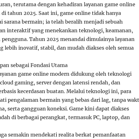
uran, terutama dengan kehadiran layanan game online
 di tahun 2025. Saat ini, game online tidak hanya
i sarana bermain; ia telah beralih menjadi sebuah
an interaktif yang menekankan teknologi, keamanan,
 pengguna. Tahun 2025 menandai dimulainya layanan
 lebih inovatif, stabil, dan mudah diakses oleh semua
pan sebagai Fondasi Utama
layanan game online modern didukung oleh teknologi
 cloud gaming, server dengan latensi rendah, dan
rbasis kecerdasan buatan. Melalui teknologi ini, para
i pengalaman bermain yang bebas dari lag, tanpa wak
ma, serta gangguan koneksi. Game kini dapat diakses
dah di berbagai perangkat, termasuk PC, laptop, dan
 juga semakin mendekati realita berkat pemanfaatan