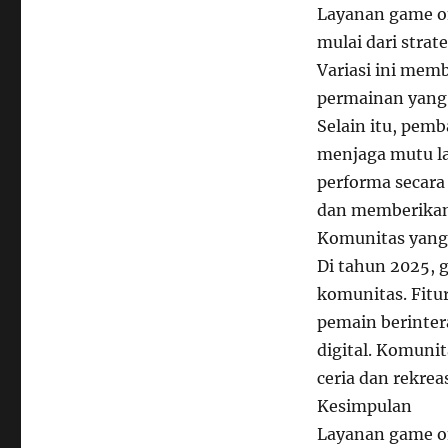
Layanan game on
mulai dari strat
Variasi ini mem
permainan yang 
Selain itu, pem
menjaga mutu la
performa secar
dan memberikan 
Komunitas yang A
Di tahun 2025,
komunitas. Fitu
pemain berinter
digital. Komuni
ceria dan rekreas
Kesimpulan
Layanan game on