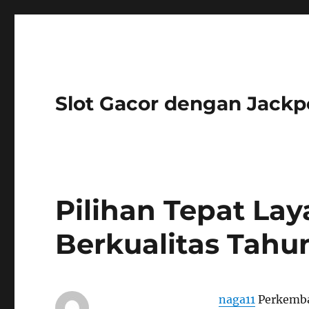
Slot Gacor dengan Jack
Pilihan Tepat La
Berkualitas Tahu
naga11
Perkemban