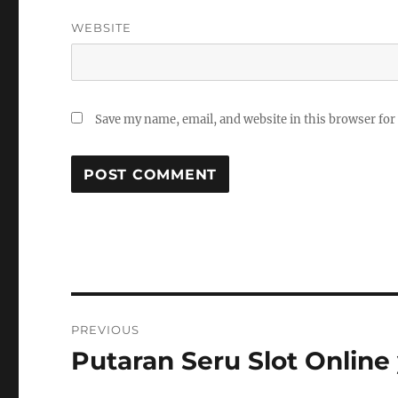
WEBSITE
Save my name, email, and website in this browser for
Post
PREVIOUS
navigation
Putaran Seru Slot Online
Previous
post: