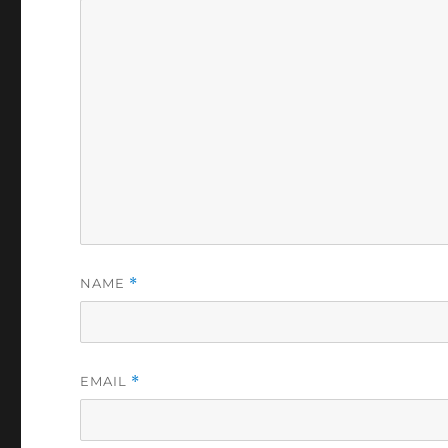
NAME
*
EMAIL
*