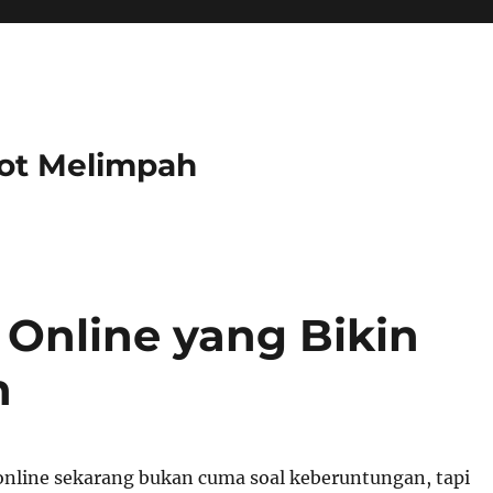
pot Melimpah
 Online yang Bikin
h
online sekarang bukan cuma soal keberuntungan, tapi