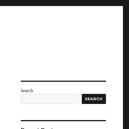
Search
SEARCH