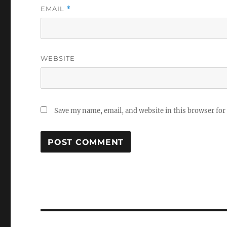
EMAIL
*
WEBSITE
Save my name, email, and website in this browser for
Post