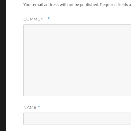
Your email address will not be published.
Required fields
COMMENT
*
NAME
*