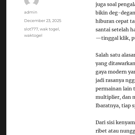
juga soal pengal
Author
admin
bikin deg-degan,
Posted
December 23, 2025
hiburan cepat t
on
Tags
slot777
,
wak togel
,
santai setelah h
waktogel
—tinggal klik, 
Salah satu alasa
yang ditawarkan
gaya modern yan
jadi rasanya ng
permainan lain ta
multiplier, dan 
Ibaratnya, tiap 
Dari sisi kenyam
ribet atau nungg