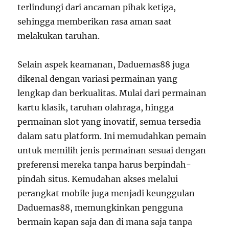
terlindungi dari ancaman pihak ketiga,
sehingga memberikan rasa aman saat
melakukan taruhan.
Selain aspek keamanan, Daduemas88 juga
dikenal dengan variasi permainan yang
lengkap dan berkualitas. Mulai dari permainan
kartu klasik, taruhan olahraga, hingga
permainan slot yang inovatif, semua tersedia
dalam satu platform. Ini memudahkan pemain
untuk memilih jenis permainan sesuai dengan
preferensi mereka tanpa harus berpindah-
pindah situs. Kemudahan akses melalui
perangkat mobile juga menjadi keunggulan
Daduemas88, memungkinkan pengguna
bermain kapan saja dan di mana saja tanpa