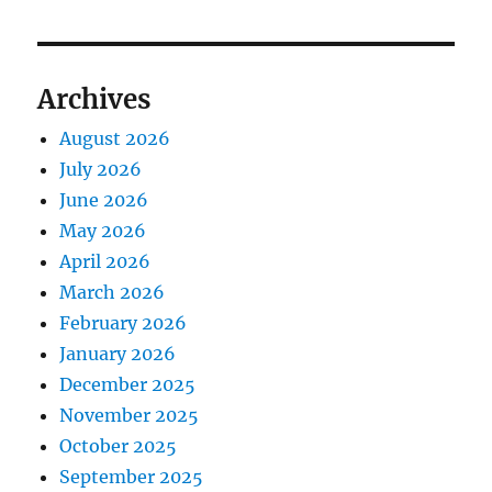
Archives
August 2026
July 2026
June 2026
May 2026
April 2026
March 2026
February 2026
January 2026
December 2025
November 2025
October 2025
September 2025