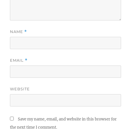
NAME
*
EMAIL
*
WEBSITE
Save my name, email, and website in this browser for
the next time I comment.