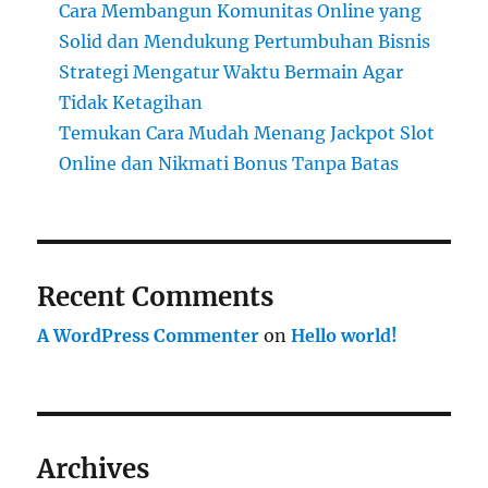
Cara Membangun Komunitas Online yang
Solid dan Mendukung Pertumbuhan Bisnis
Strategi Mengatur Waktu Bermain Agar
Tidak Ketagihan
Temukan Cara Mudah Menang Jackpot Slot
Online dan Nikmati Bonus Tanpa Batas
Recent Comments
A WordPress Commenter
on
Hello world!
Archives