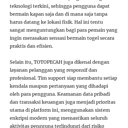
teknologi terkini, sehingga pengguna dapat
bermain kapan saja dan di mana saja tanpa
harus datang ke lokasi fisik. Hal ini tentu
sangat menguntungkan bagi para pemain yang
ingin merasakan sensasi bermain togel secara
praktis dan efisien.
Selain itu, TOTOPECAH juga dikenal dengan
layanan pelanggan yang responsif dan
profesional. Tim support siap membantu setiap
kendala maupun pertanyaan yang dihadapi
oleh para pengguna. Keamanan data pribadi
dan transaksi keuangan juga menjadi prioritas
utama di platform ini, menggunakan sistem
enkripsi modern yang memastikan seluruh
aktivitas pengguna terlindungi dari risiko