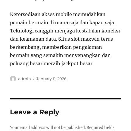
Ketersediaan akses mobile memudahkan
pemain bermain di mana saja dan kapan saja.
Teknologi canggih menjaga kestabilan koneksi
dan keamanan data. Situs slot maxwin terus
berkembang, memberikan pengalaman
bermain yang semakin menyenangkan dan
peluang besar meraih jackpot besar.
Author
Posted
admin
January 11, 2026
on
Leave a Reply
Your email address will not be published.
Required fields