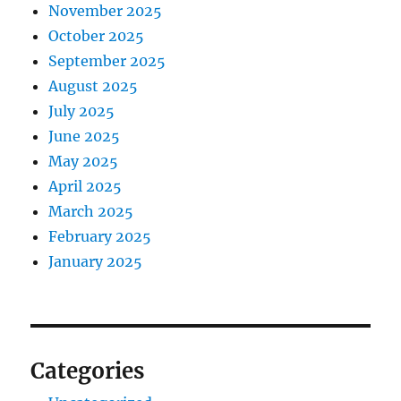
November 2025
October 2025
September 2025
August 2025
July 2025
June 2025
May 2025
April 2025
March 2025
February 2025
January 2025
Categories