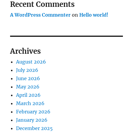
Recent Comments
A WordPress Commenter
on
Hello world!
Archives
August 2026
July 2026
June 2026
May 2026
April 2026
March 2026
February 2026
January 2026
December 2025