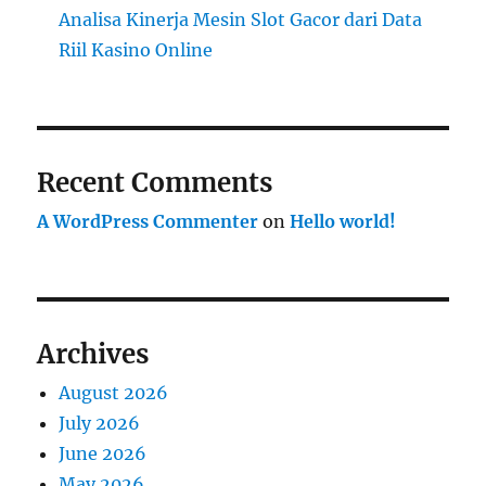
Analisa Kinerja Mesin Slot Gacor dari Data
Riil Kasino Online
Recent Comments
A WordPress Commenter
on
Hello world!
Archives
August 2026
July 2026
June 2026
May 2026