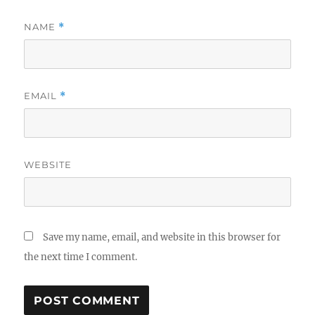
NAME
*
EMAIL
*
WEBSITE
Save my name, email, and website in this browser for
the next time I comment.