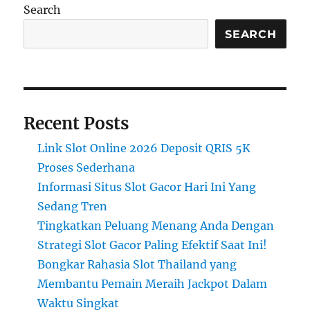
Search
SEARCH
Recent Posts
Link Slot Online 2026 Deposit QRIS 5K
Proses Sederhana
Informasi Situs Slot Gacor Hari Ini Yang
Sedang Tren
Tingkatkan Peluang Menang Anda Dengan
Strategi Slot Gacor Paling Efektif Saat Ini!
Bongkar Rahasia Slot Thailand yang
Membantu Pemain Meraih Jackpot Dalam
Waktu Singkat