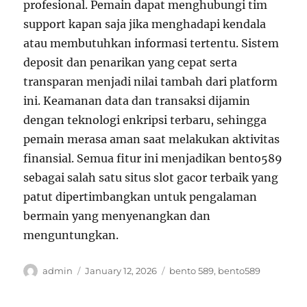
profesional. Pemain dapat menghubungi tim
support kapan saja jika menghadapi kendala
atau membutuhkan informasi tertentu. Sistem
deposit dan penarikan yang cepat serta
transparan menjadi nilai tambah dari platform
ini. Keamanan data dan transaksi dijamin
dengan teknologi enkripsi terbaru, sehingga
pemain merasa aman saat melakukan aktivitas
finansial. Semua fitur ini menjadikan bento589
sebagai salah satu situs slot gacor terbaik yang
patut dipertimbangkan untuk pengalaman
bermain yang menyenangkan dan
menguntungkan.
Author
Posted
Tags
admin
January 12, 2026
bento 589
,
bento589
on