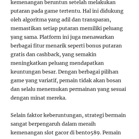
kemenangan beruntun setelah melakukan
putaran pada game tertentu. Hal ini didukung
oleh algoritma yang adil dan transparan,
memastikan setiap putaran memiliki peluang
yang sama. Platform ini juga menawarkan
berbagai fitur menarik seperti bonus putaran
gratis dan cashback, yang semakin
meningkatkan peluang mendapatkan
keuntungan besar. Dengan berbagai pilihan
game yang variatif, pemain tidak akan bosan
dan selalu menemukan permainan yang sesuai
dengan minat mereka.
Selain faktor keberuntungan, strategi bermain
sangat berpengaruh dalam meraih
kemenangan slot gacor di bento589. Pemain