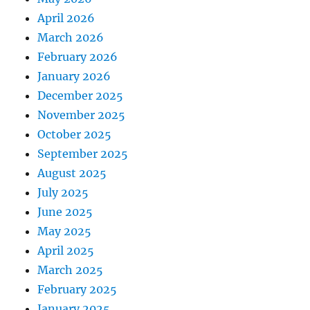
April 2026
March 2026
February 2026
January 2026
December 2025
November 2025
October 2025
September 2025
August 2025
July 2025
June 2025
May 2025
April 2025
March 2025
February 2025
January 2025