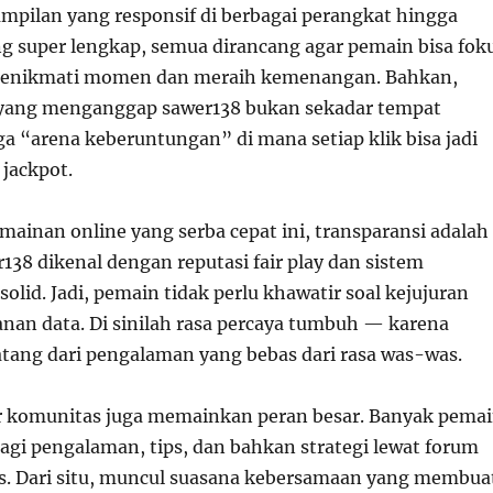
tampilan yang responsif di berbagai perangkat hingga
ng super lengkap, semua dirancang agar pemain bisa fok
 menikmati momen dan meraih kemenangan. Bahkan,
yang menganggap sawer138 bukan sekadar tempat
ga “arena keberuntungan” di mana setiap klik bisa jadi
jackpot.
mainan online yang serba cepat ini, transparansi adalah
138 dikenal dengan reputasi fair play dan sistem
lid. Jadi, pemain tidak perlu khawatir soal kejujuran
anan data. Di sinilah rasa percaya tumbuh — karena
datang dari pengalaman yang bebas dari rasa was-was.
tor komunitas juga memainkan peran besar. Banyak pema
bagi pengalaman, tips, dan bahkan strategi lewat forum
s. Dari situ, muncul suasana kebersamaan yang membua