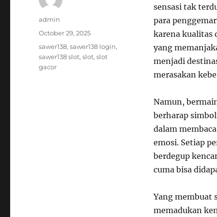
sensasi tak ter
Author
admin
para penggemarn
Posted
October 29, 2025
karena kualita
on
Tags
sawer138
,
sawer138 login
,
yang memanjakan
sawer138 slot
,
slot
,
slot
menjadi destina
gacor
merasakan keber
Namun, bermain 
berharap simboln
dalam membaca p
emosi. Setiap p
berdegup kencan
cuma bisa didapa
Yang membuat sa
memadukan kemu