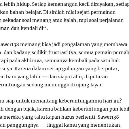
a lebih hidup. Setiap kemenangan kecil dirayakan, setia
kan bahan belajar. Di sinilah nilai sejati permainan
sekadar soal menang atau kalah, tapi soal perjalanan
n dan kendali diri.
i sawer138 memang bisa jadi pengalaman yang membawa
, dan kadang sedikit frustrasi (ya, semua pemain perna
. Tapi pada akhirnya, semuanya kembali pada satu hal:
snya. Karena dalam setiap gulungan yang berputar,
an baru yang lahir — dan siapa tahu, di putaran
eruntungan sedang menunggu di ujung layar.
mu siap untuk menantang keberuntunganmu hari ini?
ah dengan bijak, karena bahkan keberuntungan pun lebi
a mereka yang tahu kapan harus berhenti. Sawer138
an panggungnya — tinggal kamu yang menentukan,