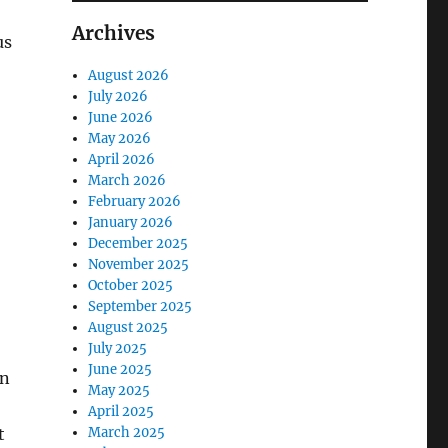
Archives
us
August 2026
July 2026
June 2026
May 2026
April 2026
March 2026
February 2026
January 2026
December 2025
November 2025
October 2025
September 2025
August 2025
July 2025
June 2025
in
May 2025
April 2025
t
March 2025