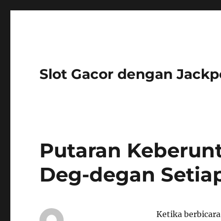
Slot Gacor dengan Jack
Putaran Keberun
Deg-degan Setiap
Ketika berbica