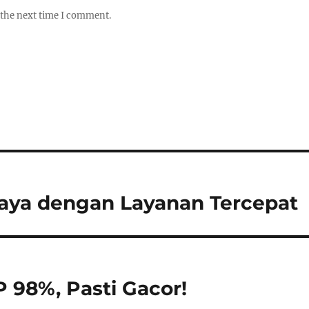
 the next time I comment.
rcaya dengan Layanan Tercepat
P 98%, Pasti Gacor!