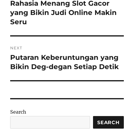
navigation
Rahasia Menang Slot Gacor
Previous
post:
yang Bikin Judi Online Makin
Seru
NEXT
Putaran Keberuntungan yang
Next
post:
Bikin Deg-degan Setiap Detik
Search
SEARCH