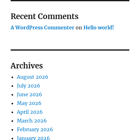
Recent Comments
A WordPress Commenter
on
Hello world!
Archives
August 2026
July 2026
June 2026
May 2026
April 2026
March 2026
February 2026
January 2026