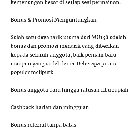
kemenangan besar di setiap sesi permainan.
Bonus & Promosi Menguntungkan
Salah satu daya tarik utama dari MU138 adalah
bonus dan promosi menarik yang diberikan
kepada seluruh anggota, baik pemain baru
maupun yang sudah lama. Beberapa promo
populer meliputi:
Bonus anggota baru hingga ratusan ribu rupiah
Cashback harian dan mingguan
Bonus referral tanpa batas