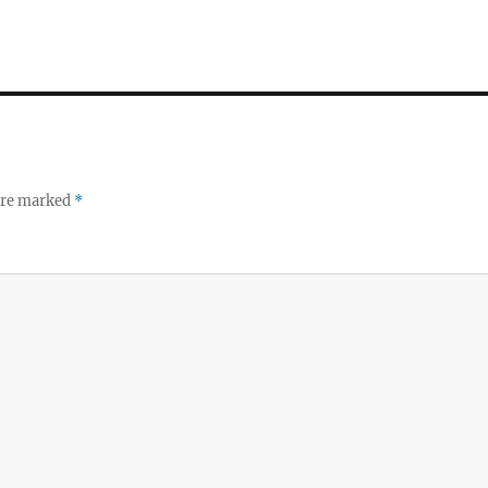
 are marked
*