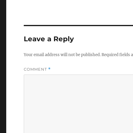
Leave a Reply
Your email address will not be published.
Required fields
COMMENT
*