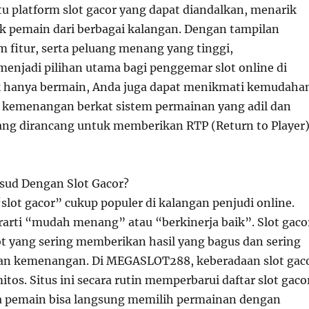
tu platform slot gacor yang dapat diandalkan, menarik
k pemain dari berbagai kalangan. Dengan tampilan
 fitur, serta peluang menang yang tinggi,
jadi pilihan utama bagi penggemar slot online di
k hanya bermain, Anda juga dapat menikmati kemudaha
 kemenangan berkat sistem permainan yang adil dan
yang dirancang untuk memberikan RTP (Return to Player
sud Dengan Slot Gacor?
h “slot gacor” cukup populer di kalangan penjudi online.
erarti “mudah menang” atau “berkinerja baik”. Slot gaco
ot yang sering memberikan hasil yang bagus dan sering
kan kemenangan. Di MEGASLOT288, keberadaan slot gac
tos. Situs ini secara rutin memperbarui daftar slot gaco
a pemain bisa langsung memilih permainan dengan