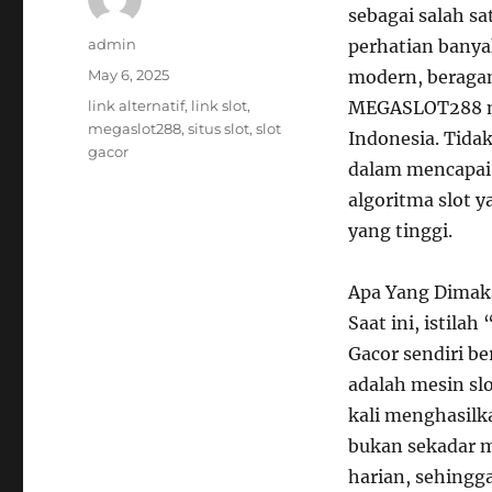
sebagai salah sa
Author
admin
perhatian banya
Posted
May 6, 2025
modern, beragam
on
Tags
link alternatif
,
link slot
,
MEGASLOT288 men
megaslot288
,
situs slot
,
slot
Indonesia. Tida
gacor
dalam mencapai
algoritma slot 
yang tinggi.
Apa Yang Dimak
Saat ini, istila
Gacor sendiri b
adalah mesin sl
kali menghasil
bukan sekadar mi
harian, sehingg