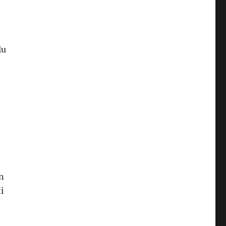
lu
n
i