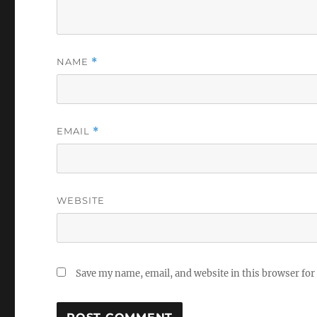
NAME
*
EMAIL
*
WEBSITE
Save my name, email, and website in this browser for