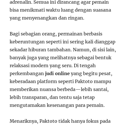
adrenalin. Semua ini dirancang agar pemain
bisa menikmati waktu luang dengan suasana
yang menyenangkan dan ringan.
Bagi sebagian orang, permainan berbasis
keberuntungan seperti ini sering kali dianggap
sekadar hiburan tambahan. Namun, di sisi lain,
banyak juga yang melihatnya sebagai bentuk
relaksasi modern yang seru. Di tengah
perkembangan
judi online
yang begitu pesat,
keberadaan platform seperti Paktoto mampu
memberikan nuansa berbeda—lebih santai,
lebih transparan, dan tentu saja tetap
mengutamakan kesenangan para pemain.
Menariknya, Paktoto tidak hanya fokus pada