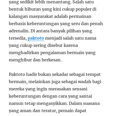
yang sedikit lebih menantang. Salah satu
bentuk hiburan yang kini cukup populer di
kalangan masyarakat adalah permainan
berbasis keberuntungan yang seru dan penuh
adrenalin. Di antara banyak pilihan yang
tersedia,
paktoto
menjadi salah satu nama
yang cukup sering disebut karena
menghadirkan pengalaman bermain yang
menghibur dan berkesan.
Paktoto hadir bukan sekadar sebagai tempat
bermain, melainkan juga sebagai wadah bagi
mereka yang ingin merasakan sensasi
keberuntungan dengan cara yang santai
namun tetap mengasyikkan. Dalam suasana
yang aman dan teratur, pemain dapat