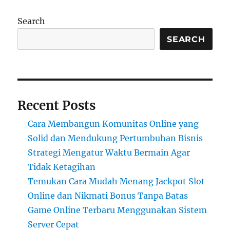
Search
SEARCH
Recent Posts
Cara Membangun Komunitas Online yang
Solid dan Mendukung Pertumbuhan Bisnis
Strategi Mengatur Waktu Bermain Agar
Tidak Ketagihan
Temukan Cara Mudah Menang Jackpot Slot
Online dan Nikmati Bonus Tanpa Batas
Game Online Terbaru Menggunakan Sistem
Server Cepat