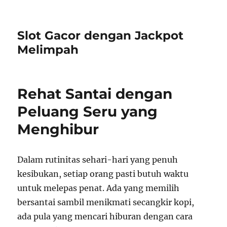
Slot Gacor dengan Jackpot
Melimpah
Rehat Santai dengan
Peluang Seru yang
Menghibur
Dalam rutinitas sehari-hari yang penuh
kesibukan, setiap orang pasti butuh waktu
untuk melepas penat. Ada yang memilih
bersantai sambil menikmati secangkir kopi,
ada pula yang mencari hiburan dengan cara