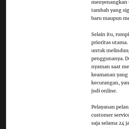
menyenangkan tan
tambah yang sig
baru maupun me
Selain itu, rum
prioritas utama
untuk melindung
penggunanya. D
nyaman saat me
keamanan yang k
kecurangan, yan
judi online.
Pelayanan pelan
customer servic
saja selama 24 j