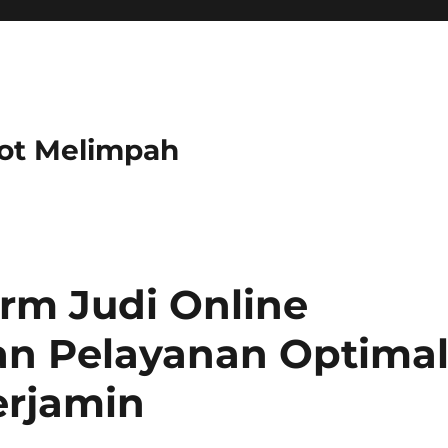
pot Melimpah
orm Judi Online
an Pelayanan Optima
rjamin