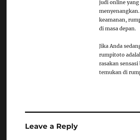
judi online yan
menyenangkan. 
keamanan, rumpi
di masa depan.
Jika Anda sedan
rumpitoto adala
rasakan sensasi
temukan di rump
Leave a Reply