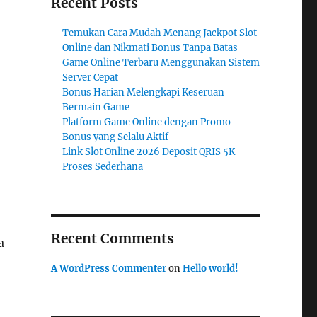
Recent Posts
Temukan Cara Mudah Menang Jackpot Slot
Online dan Nikmati Bonus Tanpa Batas
Game Online Terbaru Menggunakan Sistem
Server Cepat
Bonus Harian Melengkapi Keseruan
Bermain Game
Platform Game Online dengan Promo
Bonus yang Selalu Aktif
Link Slot Online 2026 Deposit QRIS 5K
Proses Sederhana
Recent Comments
a
A WordPress Commenter
on
Hello world!