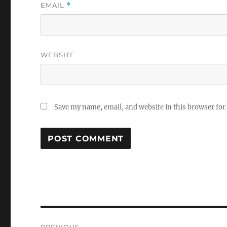
EMAIL
*
WEBSITE
Save my name, email, and website in this browser for
Post