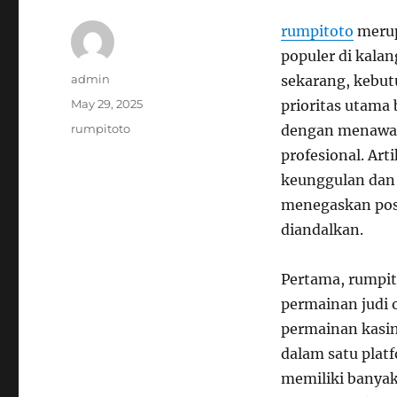
rumpitoto
merup
populer di kalan
Author
admin
sekarang, kebut
Posted
May 29, 2025
prioritas utama 
on
Tags
rumpitoto
dengan menawark
profesional. Ar
keunggulan dan 
menegaskan posi
diandalkan.
Pertama, rumpit
permainan judi o
permainan kasino
dalam satu plat
memiliki banyak