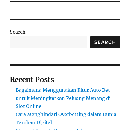
Search
SEARCH
Recent Posts
Bagaimana Menggunakan Fitur Auto Bet
untuk Meningkatkan Peluang Menang di
Slot Online
Cara Menghindari Overbetting dalam Dunia
Taruhan Digital