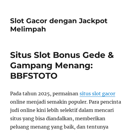
Slot Gacor dengan Jackpot
Melimpah
Situs Slot Bonus Gede &
Gampang Menang:
BBFSTOTO
Pada tahun 2025, permainan
situs slot gacor
online menjadi semakin populer. Para pencinta
judi online kini lebih selektif dalam mencari
situs yang bisa diandalkan, memberikan
peluang menang yang baik, dan tentunya