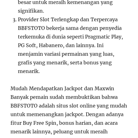
besar untuk meraih kemenangan yang
signifikan.
Provider Slot Terlengkap dan Terpercaya
BBFSTOTO bekerja sama dengan penyedia
terkemuka di dunia seperti Pragmatic Play,
PG Soft, Habanero, dan lainnya. Ini
menjamin variasi permainan yang luas,
grafis yang menarik, serta bonus yang
menarik.
Mudah Mendapatkan Jackpot dan Maxwin
Banyak pemain sudah membuktikan bahwa
BBFSTOTO adalah situs slot online yang mudah
untuk memenangkan jackpot. Dengan adanya
fitur Buy Free Spin, bonus harian, dan acara
menarik lainnya, peluang untuk meraih