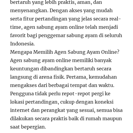
bertaruh yang lebih praktis, aman, dan
menyenangkan. Dengan akses yang mudah
serta fitur pertandingan yang jelas secara real-
time, agen sabung ayam online telah menjadi
favorit bagi penggemar sabung ayam di seluruh
Indonesia.
Mengapa Memilih Agen Sabung Ayam Online?
Agen sabung ayam online memiliki banyak
keuntungan dibandingkan bertaruh secara
langsung di arena fisik. Pertama, kemudahan
mengakses dari berbagai tempat dan waktu.
Pengguna tidak perlu repot-repot pergi ke
lokasi pertandingan, cukup dengan koneksi
internet dan perangkat yang sesuai, semua bisa
dilakukan secara praktis baik di rumah maupun
saat bepergian.