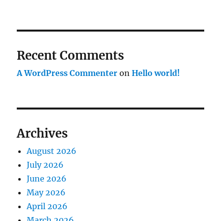
Recent Comments
A WordPress Commenter
on
Hello world!
Archives
August 2026
July 2026
June 2026
May 2026
April 2026
March 2026