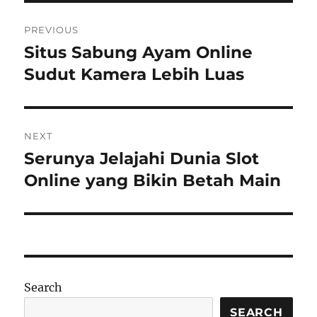
Post
PREVIOUS
navigation
Situs Sabung Ayam Online
Previous
post:
Sudut Kamera Lebih Luas
NEXT
Serunya Jelajahi Dunia Slot
Next
post:
Online yang Bikin Betah Main
Search
SEARCH