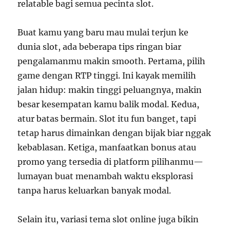
relatable bagi semua pecinta slot.
Buat kamu yang baru mau mulai terjun ke
dunia slot, ada beberapa tips ringan biar
pengalamanmu makin smooth. Pertama, pilih
game dengan RTP tinggi. Ini kayak memilih
jalan hidup: makin tinggi peluangnya, makin
besar kesempatan kamu balik modal. Kedua,
atur batas bermain. Slot itu fun banget, tapi
tetap harus dimainkan dengan bijak biar nggak
kebablasan. Ketiga, manfaatkan bonus atau
promo yang tersedia di platform pilihanmu—
lumayan buat menambah waktu eksplorasi
tanpa harus keluarkan banyak modal.
Selain itu, variasi tema slot online juga bikin