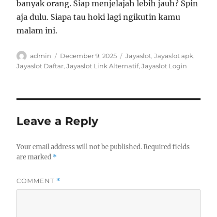
banyak orang. Siap menjelajah lebih jauh? Spin
aja dulu. Siapa tau hoki lagi ngikutin kamu
malam ini.
Author
Posted
Tags
admin
December 9, 2025
Jayaslot
,
Jayaslot apk
,
on
Jayaslot Daftar
,
Jayaslot Link Alternatif
,
Jayaslot Login
Leave a Reply
Your email address will not be published.
Required fields
are marked
*
COMMENT
*