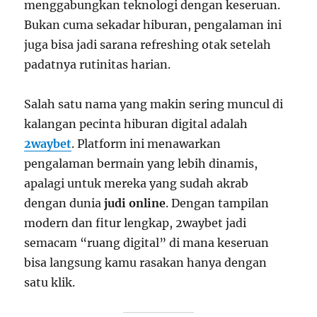
menggabungkan teknologi dengan keseruan.
Bukan cuma sekadar hiburan, pengalaman ini
juga bisa jadi sarana refreshing otak setelah
padatnya rutinitas harian.
Salah satu nama yang makin sering muncul di
kalangan pecinta hiburan digital adalah
2waybet
. Platform ini menawarkan
pengalaman bermain yang lebih dinamis,
apalagi untuk mereka yang sudah akrab
dengan dunia
judi online
. Dengan tampilan
modern dan fitur lengkap, 2waybet jadi
semacam “ruang digital” di mana keseruan
bisa langsung kamu rasakan hanya dengan
satu klik.