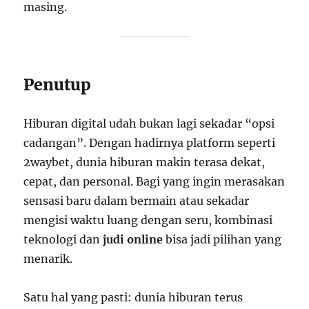
masing.
Penutup
Hiburan digital udah bukan lagi sekadar “opsi
cadangan”. Dengan hadirnya platform seperti
2waybet, dunia hiburan makin terasa dekat,
cepat, dan personal. Bagi yang ingin merasakan
sensasi baru dalam bermain atau sekadar
mengisi waktu luang dengan seru, kombinasi
teknologi dan
judi online
bisa jadi pilihan yang
menarik.
Satu hal yang pasti: dunia hiburan terus