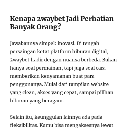
Kenapa 2waybet Jadi Perhatian
Banyak Orang?
Jawabannya simpel: inovasi. Di tengah
persaingan ketat platform hiburan digital,
2waybet hadir dengan nuansa berbeda. Bukan
hanya soal permainan, tapi juga soal cara
memberikan kenyamanan buat para
penggunanya. Mulai dari tampilan website
yang clean, akses yang cepat, sampai pilihan
hiburan yang beragam.
Selain itu, keunggulan lainnya ada pada
fleksibilitas. Kamu bisa mengaksesnya lewat