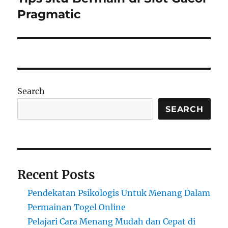
post:
Pragmatic
Search
SEARCH
Recent Posts
Pendekatan Psikologis Untuk Menang Dalam
Permainan Togel Online
Pelajari Cara Menang Mudah dan Cepat di