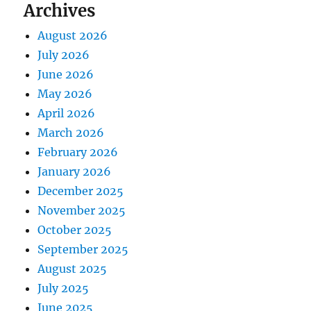
Archives
August 2026
July 2026
June 2026
May 2026
April 2026
March 2026
February 2026
January 2026
December 2025
November 2025
October 2025
September 2025
August 2025
July 2025
June 2025