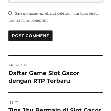
Save my name, email, and website in this browser for
the next time I comment.
Post
PREVIOUS
navigation
Daftar Game Slot Gacor
Previous
post:
dengan RTP Terbaru
NEXT
Tips Jitu Bermain di Slot Gacor
Next