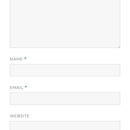
NAME
*
EMAIL
*
WEBSITE