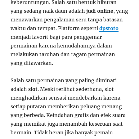
keberuntungan. Salah satu bentuk hiburan
yang sedang naik daun adalah
judi online
, yang
menawarkan pengalaman seru tanpa batasan
waktu dan tempat. Platform seperti
dpstoto
menjadi favorit bagi para penggemar
permainan karena kemudahannya dalam
melakukan taruhan dan ragam permainan
yang ditawarkan.
Salah satu permainan yang paling diminati
adalah
slot
. Meski terlihat sederhana, slot
menghadirkan sensasi mendebarkan karena
setiap putaran memberikan peluang menang
yang berbeda. Keindahan grafis dan efek suara
yang memikat juga menambah keseruan saat
bermain. Tidak heran jika banyak pemain