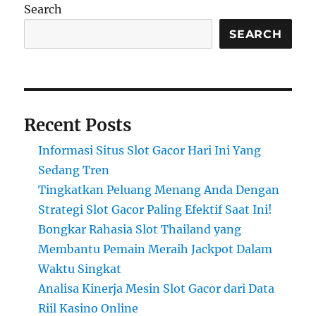
Search
SEARCH
Recent Posts
Informasi Situs Slot Gacor Hari Ini Yang
Sedang Tren
Tingkatkan Peluang Menang Anda Dengan
Strategi Slot Gacor Paling Efektif Saat Ini!
Bongkar Rahasia Slot Thailand yang
Membantu Pemain Meraih Jackpot Dalam
Waktu Singkat
Analisa Kinerja Mesin Slot Gacor dari Data
Riil Kasino Online