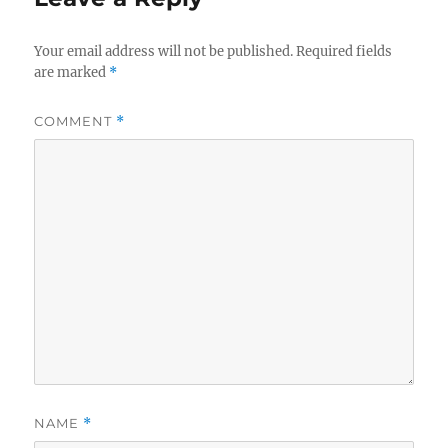
Your email address will not be published.
Required fields
are marked
*
COMMENT
*
NAME
*