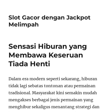
Slot Gacor dengan Jackpot
Melimpah
Sensasi Hiburan yang
Membawa Keseruan
Tiada Henti
Dalam era modern seperti sekarang, hiburan
tidak lagi sebatas tontonan atau permainan
tradisional. Masyarakat kini semakin mudah
mengakses berbagai jenis permainan yang
menghibur sekaligus menantang strategi dan