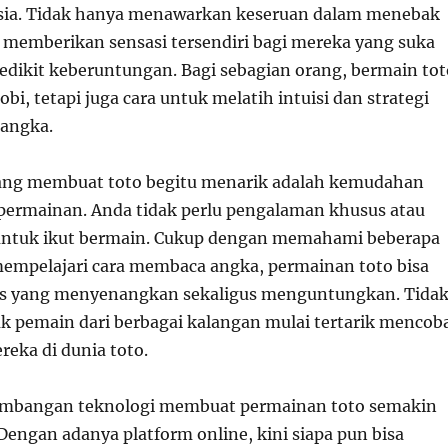
esia. Tidak hanya menawarkan keseruan dalam menebak
a memberikan sensasi tersendiri bagi mereka yang suka
edikit keberuntungan. Bagi sebagian orang, bermain tot
bi, tetapi juga cara untuk melatih intuisi dan strategi
angka.
yang membuat toto begitu menarik adalah kemudahan
ermainan. Anda tidak perlu pengalaman khusus atau
 untuk ikut bermain. Cukup dengan memahami beberapa
mempelajari cara membaca angka, permainan toto bisa
tas yang menyenangkan sekaligus menguntungkan. Tida
ak pemain dari berbagai kalangan mulai tertarik mencob
eka di dunia toto.
kembangan teknologi membuat permainan toto semakin
Dengan adanya platform online, kini siapa pun bisa