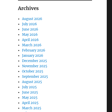
Archives
August 2026
July 2026
June 2026
May 2026
April 2026
March 2026
February 2026
January 2026
December 2025
November 2025
October 2025
September 2025
August 2025
July 2025
June 2025
May 2025
April 2025
March 2025