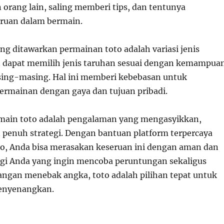
 orang lain, saling memberi tips, dan tentunya
uan dalam bermain.
ng ditawarkan permainan toto adalah variasi jenis
 dapat memilih jenis taruhan sesuai dengan kemampua
sing-masing. Hal ini memberi kebebasan untuk
rmainan dengan gaya dan tujuan pribadi.
rmain toto adalah pengalaman yang mengasyikkan,
penuh strategi. Dengan bantuan platform terpercaya
oto, Anda bisa merasakan keseruan ini dengan aman dan
agi Anda yang ingin mencoba peruntungan sekaligus
ngan menebak angka, toto adalah pilihan tepat untuk
enyenangkan.