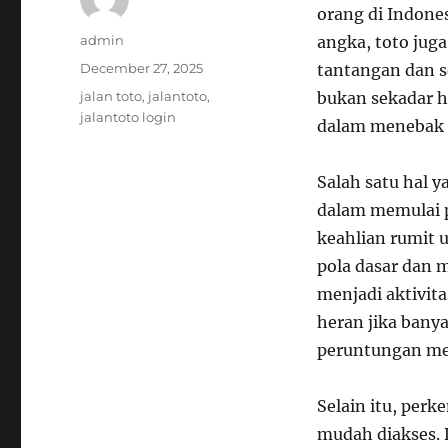
orang di Indon
Author
admin
angka, toto jug
Posted
December 27, 2025
tantangan dan s
on
Tags
jalan toto
,
jalantoto
,
bukan sekadar ho
jalantoto login
dalam menebak 
Salah satu hal 
dalam memulai p
keahlian rumit
pola dasar dan 
menjadi aktivi
heran jika bany
peruntungan mer
Selain itu, per
mudah diakses. 