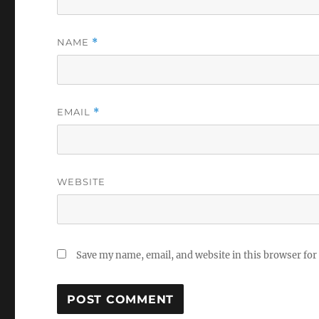
NAME
*
EMAIL
*
WEBSITE
Save my name, email, and website in this browser for