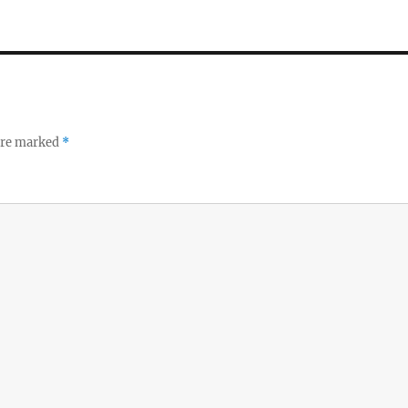
 are marked
*