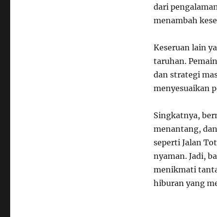
dari pengalaman
menambah keser
Keseruan lain ya
taruhan. Pemain
dan strategi ma
menyesuaikan pe
Singkatnya, be
menantang, dan 
seperti Jalan T
nyaman. Jadi, b
menikmati tanta
hiburan yang m