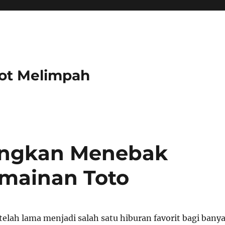
pot Melimpah
angkan Menebak
mainan Toto
telah lama menjadi salah satu hiburan favorit bagi bany