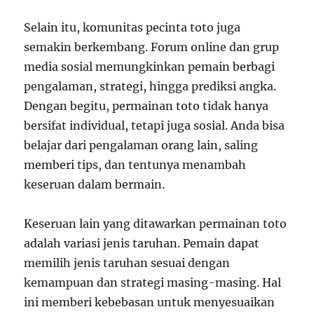
Selain itu, komunitas pecinta toto juga
semakin berkembang. Forum online dan grup
media sosial memungkinkan pemain berbagi
pengalaman, strategi, hingga prediksi angka.
Dengan begitu, permainan toto tidak hanya
bersifat individual, tetapi juga sosial. Anda bisa
belajar dari pengalaman orang lain, saling
memberi tips, dan tentunya menambah
keseruan dalam bermain.
Keseruan lain yang ditawarkan permainan toto
adalah variasi jenis taruhan. Pemain dapat
memilih jenis taruhan sesuai dengan
kemampuan dan strategi masing-masing. Hal
ini memberi kebebasan untuk menyesuaikan