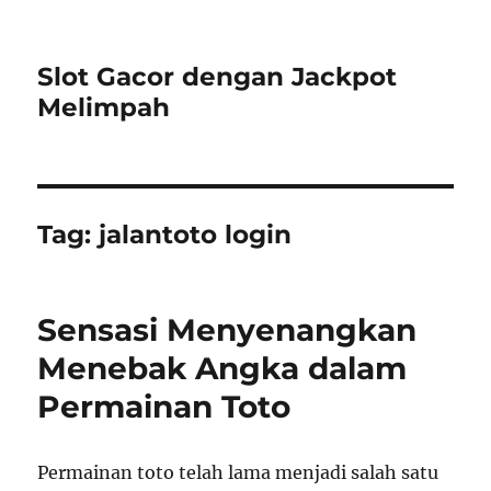
Slot Gacor dengan Jackpot
Melimpah
Tag:
jalantoto login
Sensasi Menyenangkan
Menebak Angka dalam
Permainan Toto
Permainan toto telah lama menjadi salah satu