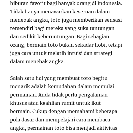
hiburan favorit bagi banyak orang di Indonesia.
Tidak hanya menawarkan keseruan dalam
menebak angka, toto juga memberikan sensasi
tersendiri bagi mereka yang suka tantangan
dan sedikit keberuntungan. Bagi sebagian
orang, bermain toto bukan sekadar hobi, tetapi
juga cara untuk melatih intuisi dan strategi
dalam menebak angka.
Salah satu hal yang membuat toto begitu
menarik adalah kemudahan dalam memulai
permainan. Anda tidak perlu pengalaman
khusus atau keahlian rumit untuk ikut
bermain. Cukup dengan memahami beberapa
pola dasar dan mempelajari cara membaca
angka, permainan toto bisa menjadi aktivitas