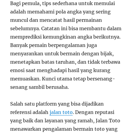
Bagi pemula, tips sederhana untuk memulai
adalah memahami pola angka yang sering
muncul dan mencatat hasil permainan
sebelumnya. Catatan ini bisa membantu dalam
memprediksi kemungkinan angka berikutnya.
Banyak pemain berpengalaman juga
menyarankan untuk bermain dengan bijak,
menetapkan batas taruhan, dan tidak terbawa
emosi saat menghadapi hasil yang kurang
memuaskan. Kunci utama tetap bersenang-
senang sambil berusaha.
Salah satu platform yang bisa dijadikan
referensi adalah
jalan toto
. Dengan reputasi
yang baik dan layanan yang ramah, Jalan Toto
menawarkan pengalaman bermain toto yang