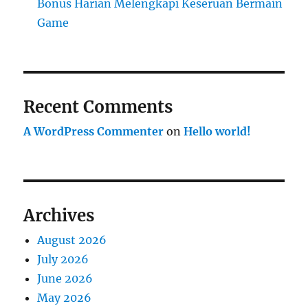
Bonus Harian Melengkapi Keseruan Bermain
Game
Recent Comments
A WordPress Commenter
on
Hello world!
Archives
August 2026
July 2026
June 2026
May 2026