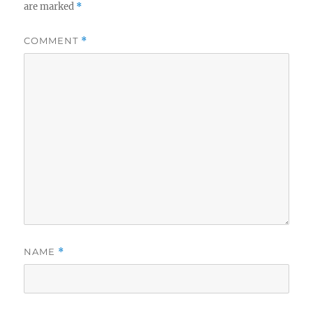
are marked
*
COMMENT
*
NAME
*