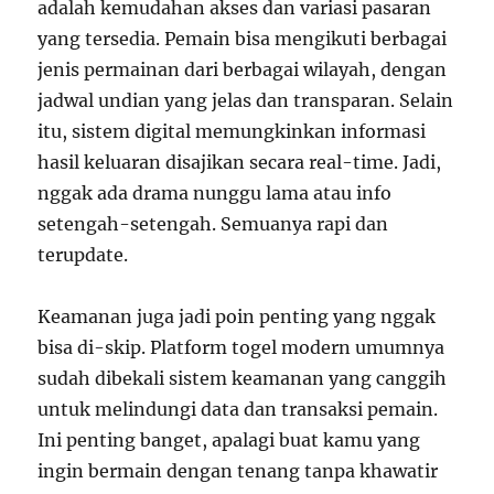
adalah kemudahan akses dan variasi pasaran
yang tersedia. Pemain bisa mengikuti berbagai
jenis permainan dari berbagai wilayah, dengan
jadwal undian yang jelas dan transparan. Selain
itu, sistem digital memungkinkan informasi
hasil keluaran disajikan secara real-time. Jadi,
nggak ada drama nunggu lama atau info
setengah-setengah. Semuanya rapi dan
terupdate.
Keamanan juga jadi poin penting yang nggak
bisa di-skip. Platform togel modern umumnya
sudah dibekali sistem keamanan yang canggih
untuk melindungi data dan transaksi pemain.
Ini penting banget, apalagi buat kamu yang
ingin bermain dengan tenang tanpa khawatir