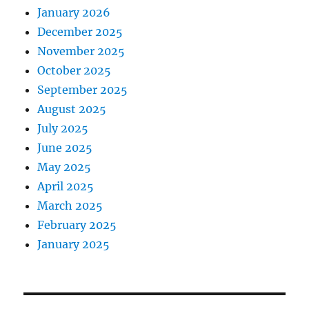
January 2026
December 2025
November 2025
October 2025
September 2025
August 2025
July 2025
June 2025
May 2025
April 2025
March 2025
February 2025
January 2025