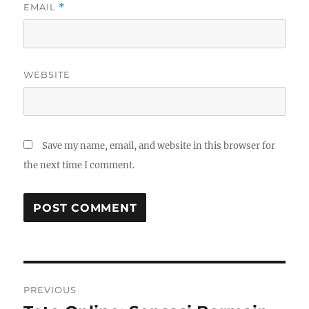
EMAIL
*
WEBSITE
Save my name, email, and website in this browser for
the next time I comment.
Post
PREVIOUS
navigation