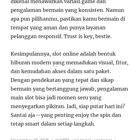
dikenal menawarkan variasi game dan
pengalaman bermain yang konsisten. Namun
apa pun pilihanmu, pastikan kamu bermain di
tempat yang aman dan punya layanan
pelanggan responsif. Trust is key, bestie.
Kesimpulannya, slot online adalah bentuk
hiburan modern yang memadukan visual, fitur,
dan kemudahan akses dalam satu paket.
Dengan pendekatan yang tepat dan sikap
bermain yang bertanggung jawab, pengalaman
main slot bisa jadi momen seru yang
menyegarkan pikiran. Jadi, siap putar hari ini?
Santai aja—yang penting enjoy the spin dan
tetap smart dalam setiap langkah.
Posted
Tags