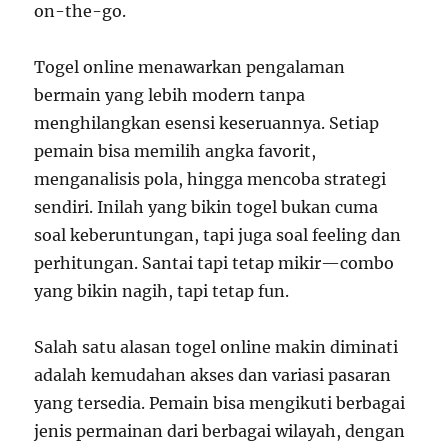
on-the-go.
Togel online menawarkan pengalaman
bermain yang lebih modern tanpa
menghilangkan esensi keseruannya. Setiap
pemain bisa memilih angka favorit,
menganalisis pola, hingga mencoba strategi
sendiri. Inilah yang bikin togel bukan cuma
soal keberuntungan, tapi juga soal feeling dan
perhitungan. Santai tapi tetap mikir—combo
yang bikin nagih, tapi tetap fun.
Salah satu alasan togel online makin diminati
adalah kemudahan akses dan variasi pasaran
yang tersedia. Pemain bisa mengikuti berbagai
jenis permainan dari berbagai wilayah, dengan