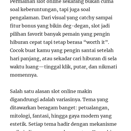
Permainan slot online sekarang bukan cuma
soal keberuntungan, tapi juga soal
pengalaman. Dari visual yang catchy sampai
fitur bonus yang bikin deg-degan, slot jadi
pilihan favorit banyak pemain yang pengin
hiburan cepat tapi tetap berasa “worth it”.
Cocok buat kamu yang pengin santai setelah
hari panjang, atau sekadar cari hiburan di sela
waktu luang—tinggal klik, putar, dan nikmati
momennya.
Salah satu alasan slot online makin
digandrungi adalah variasinya. Tema yang
ditawarkan beragam banget: petualangan,
mitologi, fantasi, hingga gaya modern yang
estetik. Setiap tema hadir dengan mekanisme