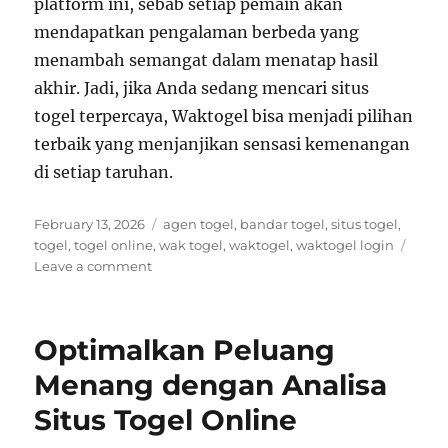
platform ini, sebab setiap pemain akan
mendapatkan pengalaman berbeda yang
menambah semangat dalam menatap hasil
akhir. Jadi, jika Anda sedang mencari situs
togel terpercaya, Waktogel bisa menjadi pilihan
terbaik yang menjanjikan sensasi kemenangan
di setiap taruhan.
Posted
Tags
February 13, 2026
agen togel
,
bandar togel
,
situs togel
,
on
togel
,
togel online
,
wak togel
,
waktogel
,
waktogel login
on
Leave a comment
Strategi
Cerdas
Menang
Optimalkan Peluang
di
Bandar
Menang dengan Analisa
Togel
Situs Togel Online
Online