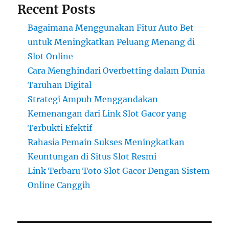
Recent Posts
Bagaimana Menggunakan Fitur Auto Bet
untuk Meningkatkan Peluang Menang di
Slot Online
Cara Menghindari Overbetting dalam Dunia
Taruhan Digital
Strategi Ampuh Menggandakan
Kemenangan dari Link Slot Gacor yang
Terbukti Efektif
Rahasia Pemain Sukses Meningkatkan
Keuntungan di Situs Slot Resmi
Link Terbaru Toto Slot Gacor Dengan Sistem
Online Canggih