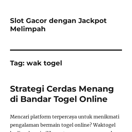
Slot Gacor dengan Jackpot
Melimpah
Tag:
wak togel
Strategi Cerdas Menang
di Bandar Togel Online
Mencari platform terpercaya untuk menikmati
pengalaman bermain togel online? Waktogel