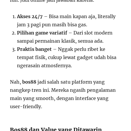
fun. Judi online jadi jawaban karena:
Akses 24/7
– Bisa main kapan aja, literally
jam 3 pagi pun masih bisa gas.
Pilihan game variatif
– Dari slot modern
sampai permainan klasik, semua ada.
Praktis banget
– Nggak perlu ribet ke
tempat fisik, cukup lewat gadget udah bisa
ngerasain atmosfernya.
Nah,
bos88
jadi salah satu platform yang
nangkep tren ini. Mereka ngasih pengalaman
main yang smooth, dengan interface yang
user-friendly.
Bos88 dan Value yang Ditawarin