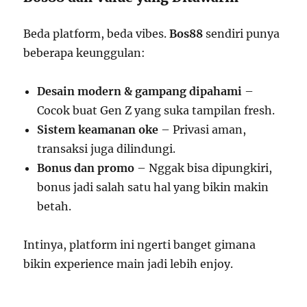
Beda platform, beda vibes.
Bos88
sendiri punya
beberapa keunggulan:
Desain modern & gampang dipahami
–
Cocok buat Gen Z yang suka tampilan fresh.
Sistem keamanan oke
– Privasi aman,
transaksi juga dilindungi.
Bonus dan promo
– Nggak bisa dipungkiri,
bonus jadi salah satu hal yang bikin makin
betah.
Intinya, platform ini ngerti banget gimana
bikin experience main jadi lebih enjoy.