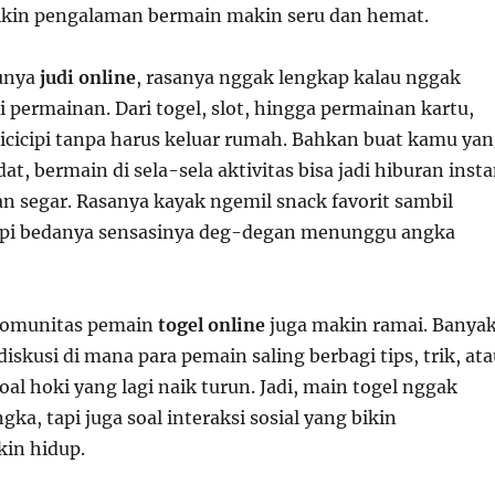
ikin pengalaman bermain makin seru dan hemat.
unya
judi online
, rasanya nggak lengkap kalau nggak
si permainan. Dari togel, slot, hingga permainan kartu,
icicipi tanpa harus keluar rumah. Bahkan buat kamu ya
at, bermain di sela-sela aktivitas bisa jadi hiburan inst
an segar. Rasanya kayak ngemil snack favorit sambil
 tapi bedanya sensasinya deg-degan menunggu angka
komunitas pemain
togel online
juga makin ramai. Banya
iskusi di mana para pemain saling berbagi tips, trik, ata
oal hoki yang lagi naik turun. Jadi, main togel nggak
ka, tapi juga soal interaksi sosial yang bikin
in hidup.