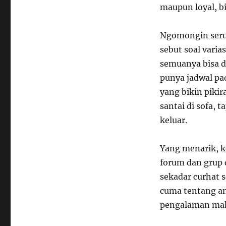
maupun loyal, b
Ngomongin ser
sebut soal varia
semuanya bisa d
punya jadwal pad
yang bikin pikir
santai di sofa,
keluar.
Yang menarik, 
forum dan grup d
sekadar curhat s
cuma tentang ang
pengalaman mak