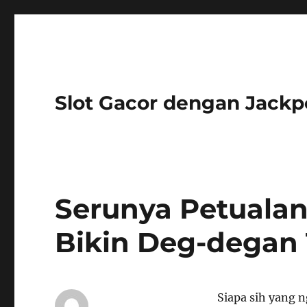
Slot Gacor dengan Jack
Serunya Petuala
Bikin Deg-degan
Siapa sih yang 