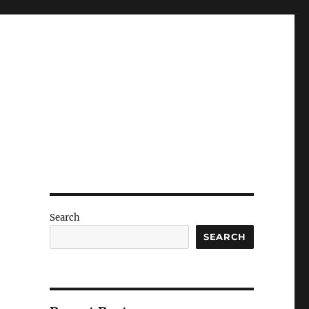
Search
SEARCH