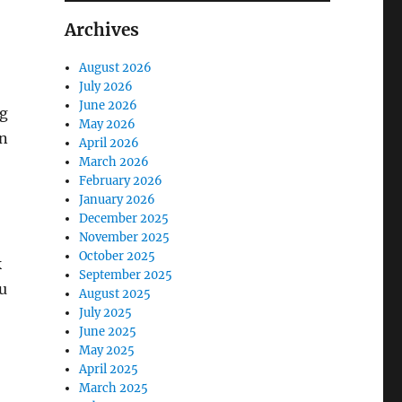
Archives
August 2026
July 2026
June 2026
ng
May 2026
an
April 2026
March 2026
February 2026
January 2026
December 2025
November 2025
October 2025
k
September 2025
u
August 2025
July 2025
June 2025
May 2025
April 2025
March 2025