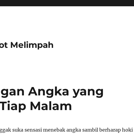
pot Melimpah
ngan Angka yang
 Tiap Malam
nggak suka sensasi menebak angka sambil berharap hoki