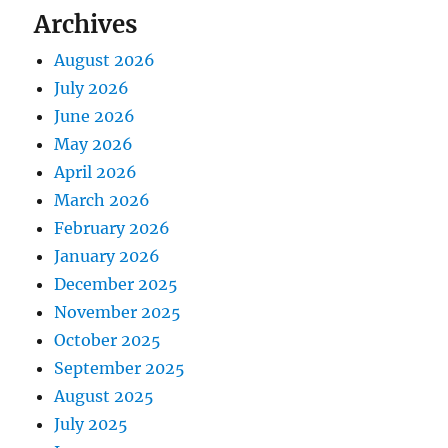
Archives
August 2026
July 2026
June 2026
May 2026
April 2026
March 2026
February 2026
January 2026
December 2025
November 2025
October 2025
September 2025
August 2025
July 2025