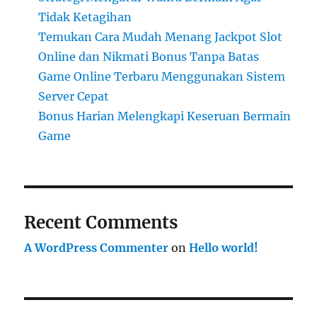
Tidak Ketagihan
Temukan Cara Mudah Menang Jackpot Slot
Online dan Nikmati Bonus Tanpa Batas
Game Online Terbaru Menggunakan Sistem
Server Cepat
Bonus Harian Melengkapi Keseruan Bermain
Game
Recent Comments
A WordPress Commenter
on
Hello world!