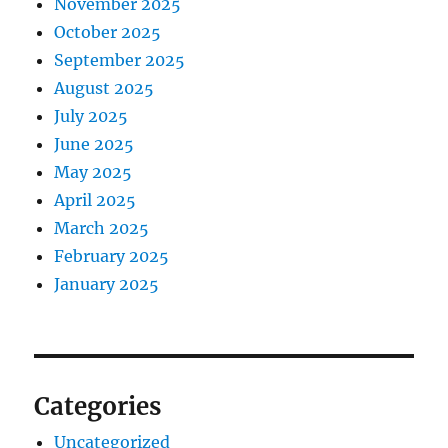
November 2025
October 2025
September 2025
August 2025
July 2025
June 2025
May 2025
April 2025
March 2025
February 2025
January 2025
Categories
Uncategorized