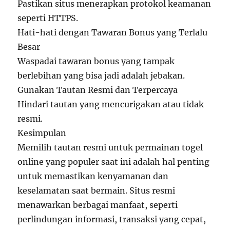
Pastikan situs menerapkan protokol keamanan
seperti HTTPS.
Hati-hati dengan Tawaran Bonus yang Terlalu
Besar
Waspadai tawaran bonus yang tampak
berlebihan yang bisa jadi adalah jebakan.
Gunakan Tautan Resmi dan Terpercaya
Hindari tautan yang mencurigakan atau tidak
resmi.
Kesimpulan
Memilih tautan resmi untuk permainan togel
online yang populer saat ini adalah hal penting
untuk memastikan kenyamanan dan
keselamatan saat bermain. Situs resmi
menawarkan berbagai manfaat, seperti
perlindungan informasi, transaksi yang cepat,