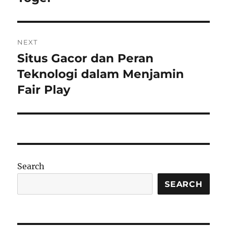
NEXT
Situs Gacor dan Peran
Next
post:
Teknologi dalam Menjamin
Fair Play
Search
SEARCH