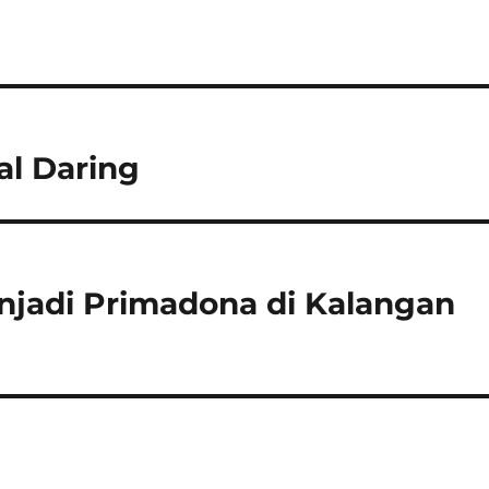
al Daring
njadi Primadona di Kalangan