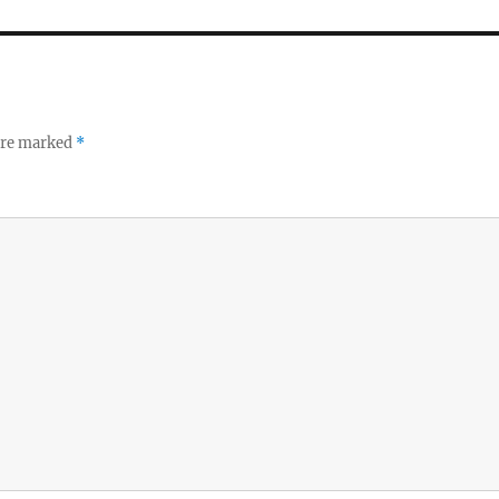
 are marked
*