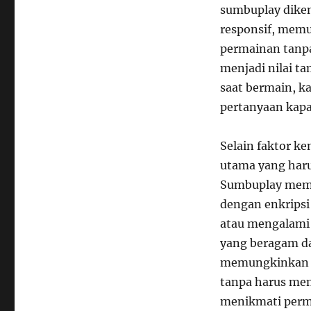
sumbuplay diken
responsif, mem
permainan tanpa
menjadi nilai 
saat bermain, k
pertanyaan kapa
Selain faktor k
utama yang haru
Sumbuplay memas
dengan enkripsi 
atau mengalami 
yang beragam da
memungkinkan p
tanpa harus men
menikmati perma