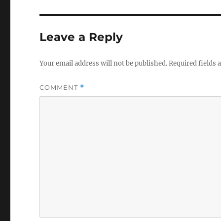
Leave a Reply
Your email address will not be published.
Required fields
COMMENT
*