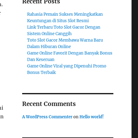
Recent Posts
.
r
Rahasia Pemain Sukses Meningkatkan
Keuntungan di Situs Slot Resmi
Link Terbaru Toto Slot Gacor Dengan
Sistem Online Canggih
Toto Slot Gacor Membawa Warna Baru
Dalam Hiburan Online
Game Online Favorit Dengan Banyak Bonus
Dan Keseruan
Game Online Viral yang Dipenuhi Promo
Bonus Terbaik
Recent Comments
ni
an
A WordPress Commenter
on
Hello world!