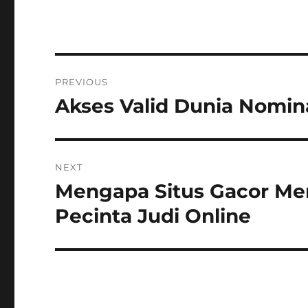
Post
PREVIOUS
navigation
Akses Valid Dunia Nomin
Previous
post:
NEXT
Mengapa Situs Gacor Me
Next
post:
Pecinta Judi Online