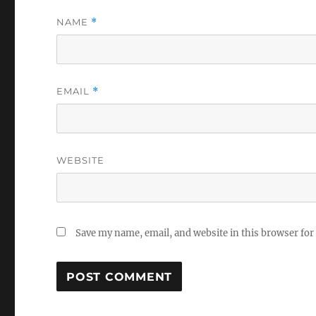
NAME
*
EMAIL
*
WEBSITE
Save my name, email, and website in this browser for