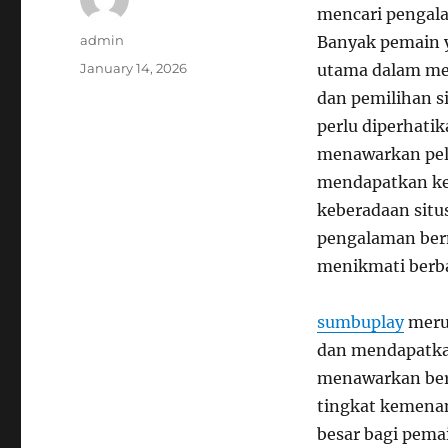
mencari pengal
Author
admin
Banyak pemain 
Posted
January 14, 2026
utama dalam me
on
dan pemilihan si
perlu diperhatik
menawarkan pelu
mendapatkan ke
keberadaan situs
pengalaman ber
menikmati berba
sumbuplay
merup
dan mendapatkan 
menawarkan berb
tingkat kemena
besar bagi pema