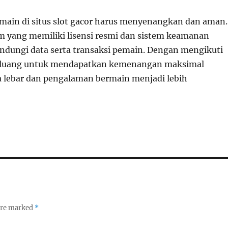
ain di situs slot gacor harus menyenangkan dan aman.
m yang memiliki lisensi resmi dan sistem keamanan
indungi data serta transaksi pemain. Dengan mengikuti
 peluang untuk mendapatkan kemenangan maksimal
 lebar dan pengalaman bermain menjadi lebih
 are marked
*