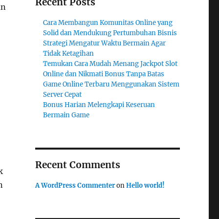
Recent Posts
an
Cara Membangun Komunitas Online yang
Solid dan Mendukung Pertumbuhan Bisnis
Strategi Mengatur Waktu Bermain Agar
Tidak Ketagihan
Temukan Cara Mudah Menang Jackpot Slot
Online dan Nikmati Bonus Tanpa Batas
Game Online Terbaru Menggunakan Sistem
Server Cepat
Bonus Harian Melengkapi Keseruan
Bermain Game
Recent Comments
k
n
A WordPress Commenter
on
Hello world!