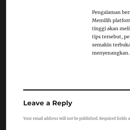
Pengalaman berm
Memilih platfor
tinggi akan mel
tips tersebut,
semakin terbuka
menyenangkan.
Leave a Reply
Your email address will not be published.
Required fields