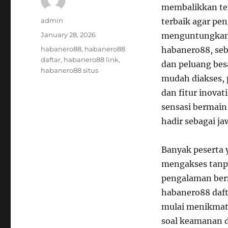
membalikkan tel
Author
admin
terbaik agar p
Posted
January 28, 2026
menguntungkan. 
on
Tags
habanero88
,
habanero88
habanero88, se
daftar
,
habanero88 link
,
dan peluang be
habanero88 situs
mudah diakses, 
dan fitur inovat
sensasi bermain
hadir sebagai j
Banyak peserta
mengakses tanpa
pengalaman berm
habanero88 daft
mulai menikmati
soal keamanan da