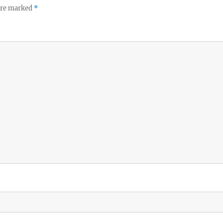
 are marked
*