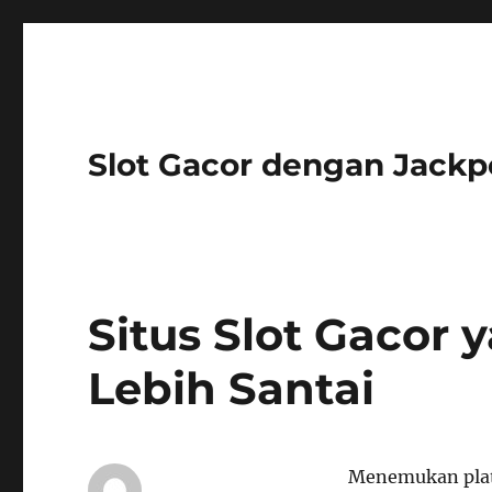
Slot Gacor dengan Jack
Situs Slot Gacor 
Lebih Santai
Menemukan plat