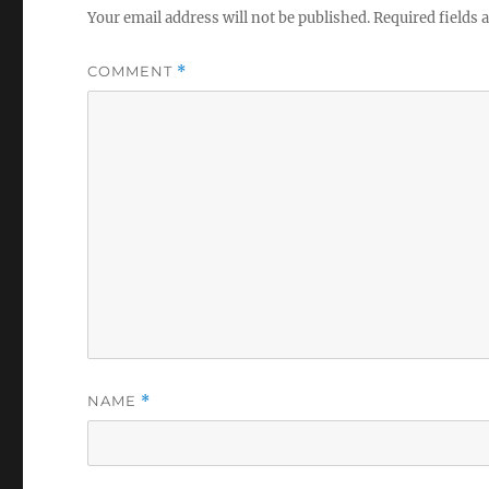
Your email address will not be published.
Required fields
COMMENT
*
NAME
*