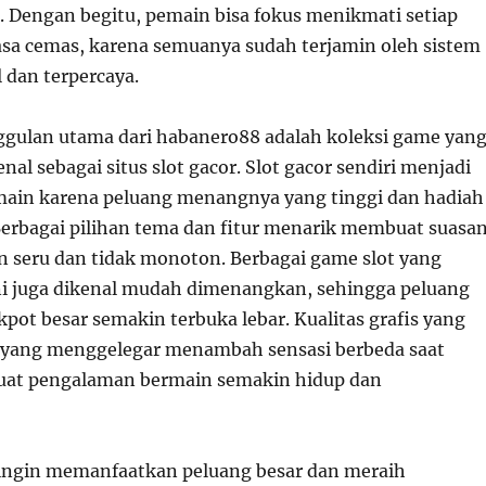
. Dengan begitu, pemain bisa fokus menikmati setiap
asa cemas, karena semuanya sudah terjamin oleh sistem
 dan terpercaya.
ggulan utama dari habanero88 adalah koleksi game yan
nal sebagai situs slot gacor. Slot gacor sendiri menjadi
main karena peluang menangnya yang tinggi dan hadiah
 Berbagai pilihan tema dan fitur menarik membuat suasa
 seru dan tidak monoton. Berbagai game slot yang
ini juga dikenal mudah dimenangkan, sehingga peluang
pot besar semakin terbuka lebar. Kualitas grafis yang
 yang menggelegar menambah sensasi berbeda saat
at pengalaman bermain semakin hidup dan
ingin memanfaatkan peluang besar dan meraih