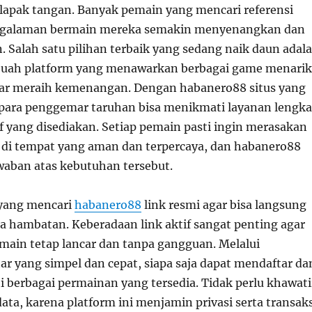
apak tangan. Banyak pemain yang mencari referensi
engalaman bermain mereka semakin menyenangkan dan
Salah satu pilihan terbaik yang sedang naik daun adal
buah platform yang menawarkan berbagai game menarik
sar meraih kemenangan. Dengan habanero88 situs yang
para penggemar taruhan bisa menikmati layanan lengk
if yang disediakan. Setiap pemain pasti ingin merasakan
 di tempat yang aman dan terpercaya, dan habanero88
awaban atas kebutuhan tersebut.
 yang mencari
habanero88
link resmi agar bisa langsung
 hambatan. Keberadaan link aktif sangat penting agar
ain tetap lancar dan tanpa gangguan. Melalui
ar yang simpel dan cepat, siapa saja dapat mendaftar da
 berbagai permainan yang tersedia. Tidak perlu khawati
ta, karena platform ini menjamin privasi serta transaks