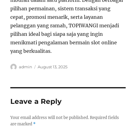
hiburan dalam satu platform. Dengan berbagai
pilihan permainan, sistem transaksi yang
cepat, promosi menarik, serta layanan
pelanggan yang ramah, TOPIWANGI menjadi
pilihan ideal bagi siapa saja yang ingin
menikmati pengalaman bermain slot online
yang berkualitas.
Author
Posted
admin
August 13, 2025
on
Leave a Reply
Your email address will not be published.
Required fields
are marked
*