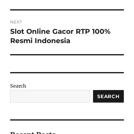
NEXT
Slot Online Gacor RTP 100%
Next
post:
Resmi Indonesia
Search
SEARCH