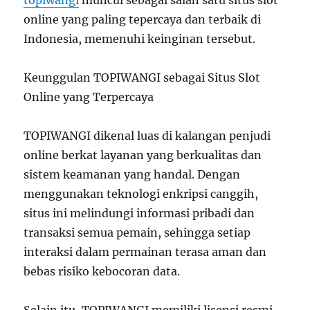
topiwangi
muncul sebagai salah satu situs slot
online yang paling tepercaya dan terbaik di
Indonesia, memenuhi keinginan tersebut.
Keunggulan TOPIWANGI sebagai Situs Slot
Online yang Terpercaya
TOPIWANGI dikenal luas di kalangan penjudi
online berkat layanan yang berkualitas dan
sistem keamanan yang handal. Dengan
menggunakan teknologi enkripsi canggih,
situs ini melindungi informasi pribadi dan
transaksi semua pemain, sehingga setiap
interaksi dalam permainan terasa aman dan
bebas risiko kebocoran data.