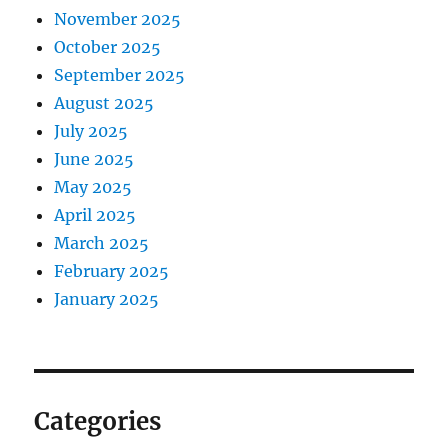
November 2025
October 2025
September 2025
August 2025
July 2025
June 2025
May 2025
April 2025
March 2025
February 2025
January 2025
Categories