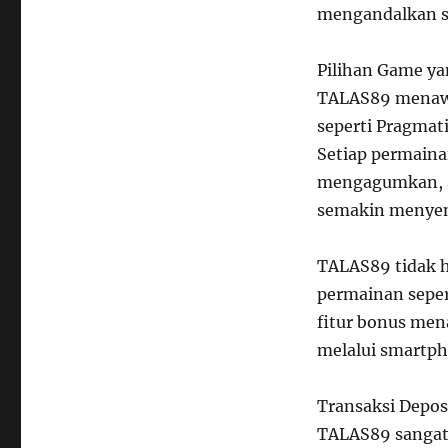
mengandalkan st
Pilihan Game y
TALAS89 menawa
seperti Pragmati
Setiap permaina
mengagumkan, s
semakin menye
TALAS89 tidak ha
permainan sepert
fitur bonus men
melalui smartph
Transaksi Depos
TALAS89 sangat 