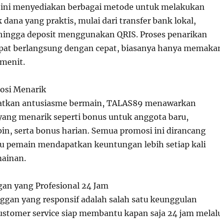
us ini menyediakan berbagai metode untuk melakukan
k dana yang praktis, mulai dari transfer bank lokal,
 hingga deposit menggunakan QRIS. Proses penarikan
at berlangsung dengan cepat, biasanya hanya memaka
menit.
osi Menarik
tkan antusiasme bermain, TALAS89 menawarkan
yang menarik seperti bonus untuk anggota baru,
pin, serta bonus harian. Semua promosi ini dirancang
 pemain mendapatkan keuntungan lebih setiap kali
ainan.
an yang Profesional 24 Jam
gan yang responsif adalah salah satu keunggulan
stomer service siap membantu kapan saja 24 jam melal