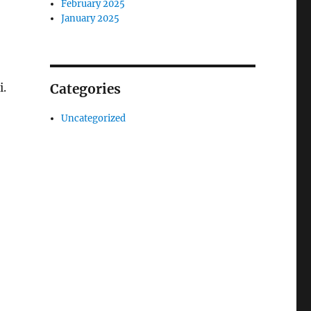
February 2025
January 2025
i.
Categories
Uncategorized