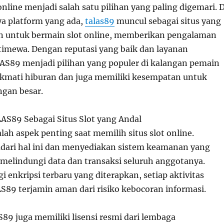
nline menjadi salah satu pilihan yang paling digemari. D
a platform yang ada,
talas89
muncul sebagai situs yang
n untuk bermain slot online, memberikan pengalaman
timewa. Dengan reputasi yang baik dan layanan
LAS89 menjadi pilihan yang populer di kalangan pemain
kmati hiburan dan juga memiliki kesempatan untuk
gan besar.
S89 Sebagai Situs Slot yang Andal
ah aspek penting saat memilih situs slot online.
ari hal ini dan menyediakan sistem keamanan yang
melindungi data dan transaksi seluruh anggotanya.
 enkripsi terbaru yang diterapkan, setiap aktivitas
S89 terjamin aman dari risiko kebocoran informasi.
S89 juga memiliki lisensi resmi dari lembaga