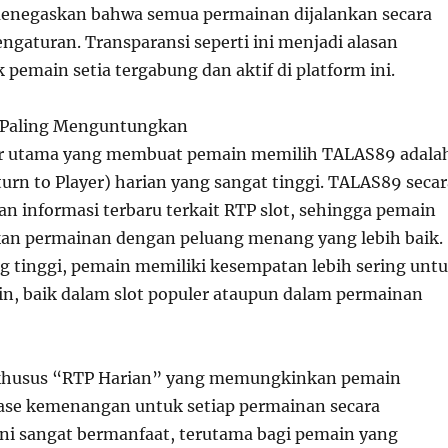
menegaskan bahwa semua permainan dijalankan secara
engaturan. Transparansi seperti ini menjadi alasan
pemain setia tergabung dan aktif di platform ini.
n Paling Menguntungkan
tor utama yang membuat pemain memilih TALAS89 adala
urn to Player) harian yang sangat tinggi. TALAS89 secar
n informasi terbaru terkait RTP slot, sehingga pemain
an permainan dengan peluang menang yang lebih baik.
 tinggi, pemain memiliki kesempatan lebih sering unt
, baik dalam slot populer ataupun dalam permainan
khusus “RTP Harian” yang memungkinkan pemain
ase kemenangan untuk setiap permainan secara
 ini sangat bermanfaat, terutama bagi pemain yang