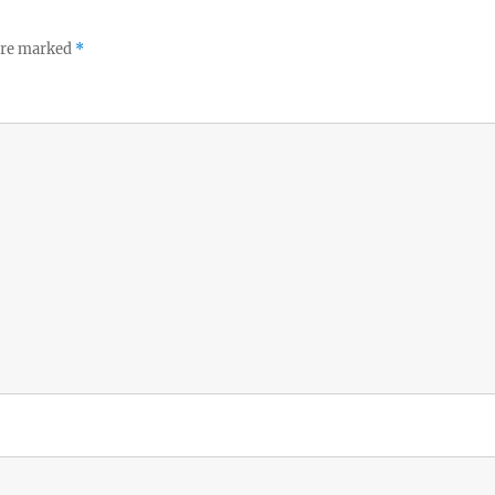
 are marked
*