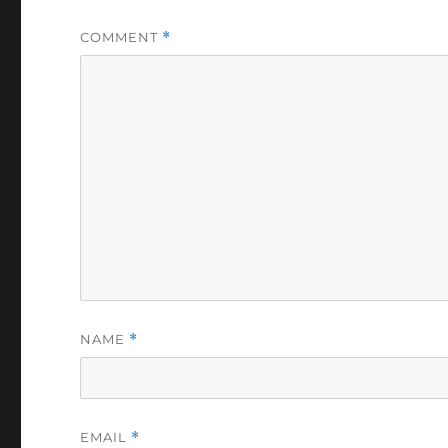
COMMENT
*
NAME
*
EMAIL
*