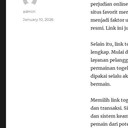
perjudian onlin
Author
admin
situs favorit m
Posted
January 10, 2026
menjadi faktor 
on
resmi. Link ini
Selain itu, link
lengkap. Mulai d
layanan pelangg
permainan togel
dipakai selalu a
bermain.
Memilih link to
dan transaksi. 
dan sistem keam
pemain dari pot