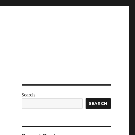
Search
SEARCH