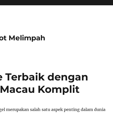
pot Melimpah
ne Terbaik dengan
 Macau Komplit
gel merupakan salah satu aspek penting dalam dunia