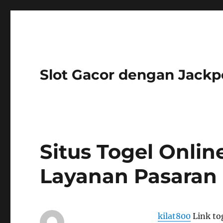
Slot Gacor dengan Jack
Situs Togel Onli
Layanan Pasaran
kilat800
Link to