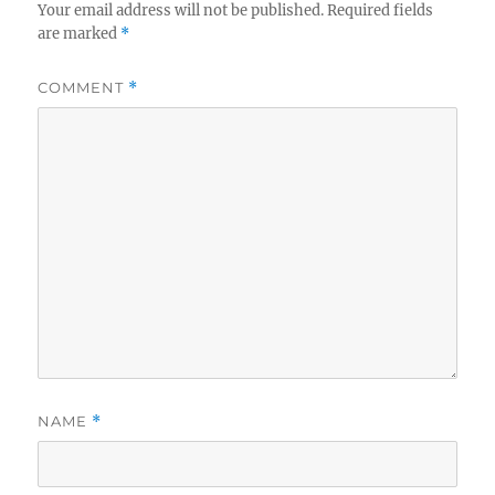
Your email address will not be published.
Required fields
are marked
*
COMMENT
*
NAME
*