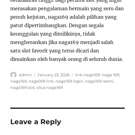
berkualitas tinggi. Bagi pecinta slot yang ingin
merasakan pengalaman bermain yang seru dan
penuh kejutan, naga169 adalah pilihan yang
patut dipertimbangkan. Dengan segala
keunggulan yang dimilikinya, tidak
mengherankan jika naga169 menjadi salah
satu slot favorit yang terus dicari dan
dimainkan oleh banyak orang di seluruh dunia.
Author
Posted
Tags
admin
January 23, 2026
link naga169
,
naga 169
,
on
naga169
,
naga169 link
,
naga169 login
,
naga169 resmi
,
naga169 slot
,
situs naga169
Leave a Reply