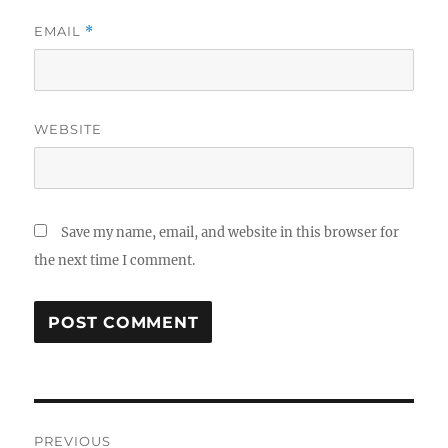
EMAIL
*
WEBSITE
Save my name, email, and website in this browser for
the next time I comment.
Post
PREVIOUS