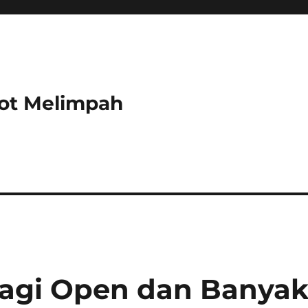
pot Melimpah
Lagi Open dan Banya