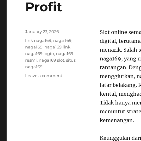
Profit
Posted
January 23, 2026
Slot online sem
on
Tags
link naga169
,
naga 169
,
digital, teruta
naga169
,
naga169 link
,
menarik. Salah 
naga169 login
,
naga169
naga169, yang 
resmi
,
naga169 slot
,
situs
naga169
tantangan. Deng
on
Leave a comment
menggiurkan, n
Slot
latar belakang. 
Gacor
kental, menghad
yang
Lagi
Tidak hanya me
Open
menuntut strate
dan
kemenangan.
Banyak
Profit
Keunggulan dari 