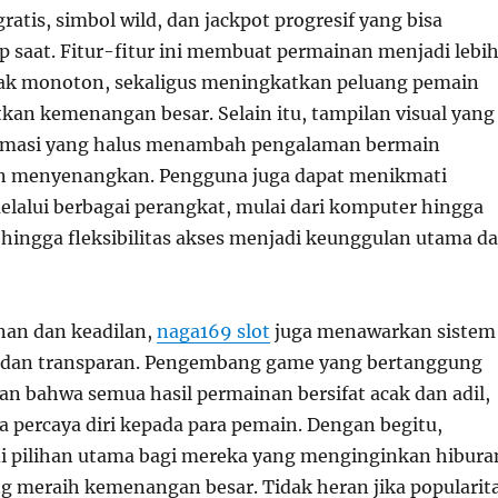
gratis, simbol wild, dan jackpot progresif yang bisa
p saat. Fitur-fitur ini membuat permainan menjadi lebi
dak monoton, sekaligus meningkatkan peluang pemain
an kemenangan besar. Selain itu, tampilan visual yang
imasi yang halus menambah pengalaman bermain
n menyenangkan. Pengguna juga dapat menikmati
elalui berbagai perangkat, mulai dari komputer hingga
ehingga fleksibilitas akses menjadi keunggulan utama da
nan dan keadilan,
naga169 slot
juga menawarkan sistem
a dan transparan. Pengembang game yang bertanggung
n bahwa semua hasil permainan bersifat acak dan adil,
 percaya diri kepada para pemain. Dengan begitu,
i pilihan utama bagi mereka yang menginginkan hibura
ng meraih kemenangan besar. Tidak heran jika popularit