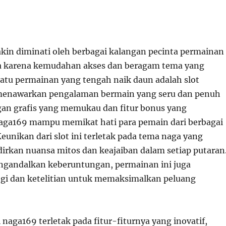
akin diminati oleh berbagai kalangan pecinta permainan
ma karena kemudahan akses dan beragam tema yang
satu permainan yang tengah naik daun adalah slot
menawarkan pengalaman bermain yang seru dan penuh
an grafis yang memukau dan fitur bonus yang
aga169 mampu memikat hati para pemain dari berbagai
Keunikan dari slot ini terletak pada tema naga yang
irkan nuansa mitos dan keajaiban dalam setiap putaran
ngandalkan keberuntungan, permainan ini juga
gi dan ketelitian untuk memaksimalkan peluang
naga169 terletak pada fitur-fiturnya yang inovatif,