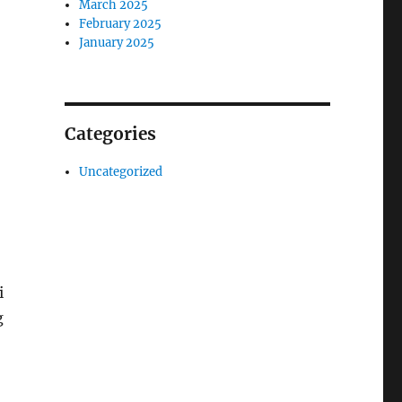
March 2025
February 2025
January 2025
Categories
Uncategorized
i
g